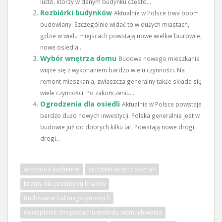
ludzi, którzy w danym budynku często...
Rozbiórki budynków
Aktualnie w Polsce trwa boom
budowlany. Szczególnie widać to w dużych miastach,
gdzie w wielu miejscach powstają nowe wielkie biurowce,
nowe osiedla...
Wybór wnętrza domu
Budowa nowego mieszkania
wiąże się z wykonaniem bardzo wielu czynności. Na
remont mieszkania, zwłaszcza generalny także składa się
wiele czynności. Po zakończeniu...
Ogrodzenia dla osiedli
Aktualnie w Polsce powstaje
bardzo dużo nowych inwestycji. Polska generalnie jest w
budowie już od dobrych kilku lat. Powstają nowe drogi,
drogi...
akcesoria kuchenne
architekt wnętrz poznań
bramy dla przemysłu Kraków
Budowanie hal magazynowych
docieplenie stropodachu metodą wdmuchiwania