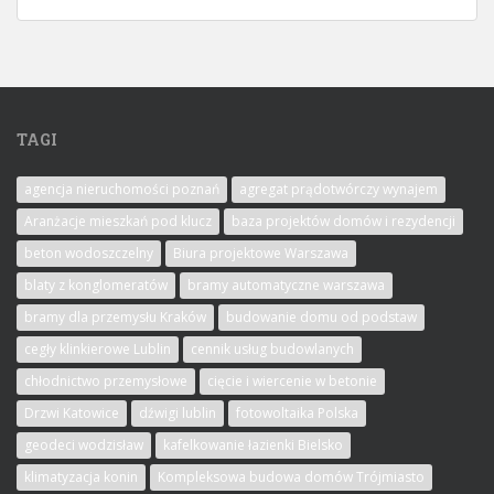
TAGI
agencja nieruchomości poznań
agregat prądotwórczy wynajem
Aranżacje mieszkań pod klucz
baza projektów domów i rezydencji
beton wodoszczelny
Biura projektowe Warszawa
blaty z konglomeratów
bramy automatyczne warszawa
bramy dla przemysłu Kraków
budowanie domu od podstaw
cegły klinkierowe Lublin
cennik usług budowlanych
chłodnictwo przemysłowe
cięcie i wiercenie w betonie
Drzwi Katowice
dźwigi lublin
fotowoltaika Polska
geodeci wodzisław
kafelkowanie łazienki Bielsko
klimatyzacja konin
Kompleksowa budowa domów Trójmiasto