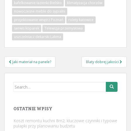
kafelkowanie łazienki Bielsko
klimatyzacja chorzów
nowoczesne meble do sypialni
projektowanie wnętrz Poznań
rolety katowice
serwis koparek
Telewizja przemysłowa
uszczelniacz dekarski Lakma
Nawigacja
Jaki materiał na panele?
Blaty dobrej jakości
wpisu
Search
for:
OSTATNIE WPISY
Koszt remontu kuchni 8m2: kluczowe czynniki i typowe
pułapki przy planowaniu budżetu