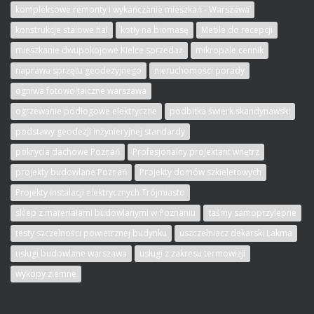
kompleksowe remonty i wykańczanie mieszkań - Warszawa
konstrukcje stalowe hal
kotły na biomasę
Meble do recepcji
mieszkanie dwupokojowe Kielce sprzedaż
mikropale cennik
naprawa sprzętu geodezyjnego
nieruchomości porady
ogniwa fotowoltaiczne warszawa
ogrzewanie podłogowe elektryczne
podbitka świerk skandynawski
podstawy geodezji inżynieryjnej standardy
pokrycia dachowe Poznań
Profesjonalny projektant wnętrz
projekty budowlane Poznań
Projekty domów szkieletowych
Projekty instalacji elektrycznych Trójmiasto
sklep z materiałami budowlanymi w Poznaniu
taśmy samoprzylepne
testy szczelności powietrznej budynku
uszczelniacz dekarski Lakma
usługi budowlane warszawa
usługi z zakresu termowizji
wykopy ziemne