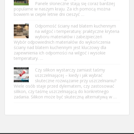
Panele słoneczne stają się coraz bardziej
popularne w naszym kraju. Za ich pomocą można
bowiem w ciepłe letnie dni cieszyć …
Odporność ściany nad blatem kuchennym
na wilgoć i temperaturę: praktyczne kryteria
wyboru materiałów i zabezpieczeń
Wybór odpowiednich materiałów do wykończenia
ściany nad blatem kuchennym jest kluczowy dla
zapewnienia ich odporności na wilgoć i wysokie
temperatury. …
Czy silikon wystarczy zamiast taśmy
uszczelniającej – kiedy i jak wybrać
skuteczne rozwiązanie przy uszczelnianiu?
Wiele osób staje przed dylematem, czy zastosować
silikon, czy taśmę uszczelniającą do konkretnego
zadania. Silikon może być skuteczną alternatywą w …