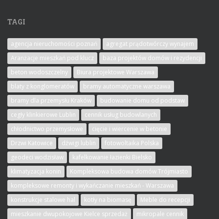
TAGI
agencja nieruchomości poznań
agregat prądotwórczy wynajem
Aranżacje mieszkań pod klucz
baza projektów domów i rezydencji
beton wodoszczelny
Biura projektowe Warszawa
blaty z konglomeratów
bramy automatyczne warszawa
bramy dla przemysłu Kraków
budowanie domu od podstaw
cegły klinkierowe Lublin
cennik usług budowlanych
chłodnictwo przemysłowe
cięcie i wiercenie w betonie
Drzwi Katowice
dźwigi lublin
fotowoltaika Polska
geodeci wodzisław
kafelkowanie łazienki Bielsko
klimatyzacja konin
Kompleksowa budowa domów Trójmiasto
kompleksowe remonty i wykańczanie mieszkań - Warszawa
konstrukcje stalowe hal
kotły na biomasę
Meble do recepcji
mieszkanie dwupokojowe Kielce sprzedaż
mikropale cennik