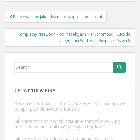
Nawigacja
Panele szklane jako idealne rozwiązanie do kuchni
wpisu
Kompletny Przewodnik po Inspekcjach Nieruchomości: Klucz do
Utrzymania Wartości i Bezpieczeństwa
Search
for:
OSTATNIE WPISY
Koszt remontu kuchni 8m2: kluczowe czynniki i typowe
pułapki przy planowaniu budżetu
Jak skutecznie sprawdzić działanie sprzętów AGD po
montażu kuchni i uniknąć typowych błędów
Jak sprawdzić szczelność uszczelnienia blatu przy