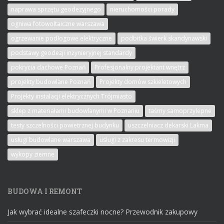
naprawa sprzętu geodezyjnego
nieruchomości porady
ogniwa fotowoltaiczne warszawa
ogrzewanie podłogowe elektryczne
podbitka świerk skandynawski
podstawy geodezji inżynieryjnej standardy
pokrycia dachowe Poznań
Profesjonalny projektant wnętrz
projekty budowlane Poznań
Projekty domów szkieletowych
Projekty instalacji elektrycznych Trójmiasto
sklep z materiałami budowlanymi w Poznaniu
taśmy samoprzylepne
testy szczelności powietrznej budynku
uszczelniacz dekarski Lakma
usługi budowlane warszawa
usługi z zakresu termowizji
wykopy ziemne
BUDOWA I REMONT
Jak wybrać idealne szafeczki nocne? Przewodnik zakupowy