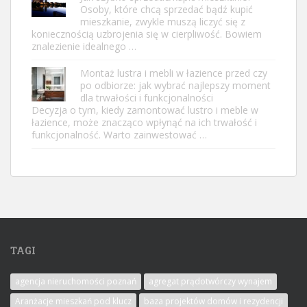
Osoby, które chcą sprzedać bądź kupić
mieszkanie, zwykle muszą liczyć się z
koniecznością uzbrojenia się w cierpliwość. Bowiem
znalezienie idealnego …
Montaż lustra i mebli w łazience przed czy
po odbiorze: jak wybrać najlepszy moment
dla trwałości i funkcjonalności
Decyzja o tym, kiedy zamontować lustro i meble w
łazience, może znacząco wpłynąć na ich trwałość i
funkcjonalność. Warto zainwestować …
TAGI
agencja nieruchomości poznań
agregat prądotwórczy wynajem
Aranżacje mieszkań pod klucz
baza projektów domów i rezydencji