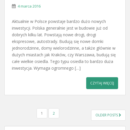
4 marca 2016
Aktualnie w Polsce powstaje bardzo dużo nowych
inwestycji. Polska generalnie jest w budowie już od
dobrych kilku lat. Powstają nowe drogi, drogi
ekspresowe, autostrady. Budują się nowe domki
jednorodzinne, domy wielorodzinne, a także głównie w
dużych miastach jak Kraków, czy Warszawa, budują się
całe wielkie osiedla. Tego typu osiedla to bardzo duża
inwestycja. Wymaga ogromnego […]
CZYTAJ WIĘCEJ
STRONICOWANIE
1
2
OLDER POSTS
WPISÓW