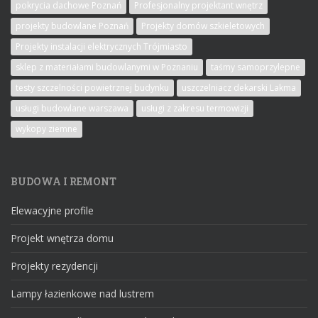
pokrycia dachowe Poznań
Profesjonalny projektant wnętrz
projekty budowlane Poznań
Projekty domów szkieletowych
Projekty instalacji elektrycznych Trójmiasto
sklep z materiałami budowlanymi w Poznaniu
taśmy samoprzylepne
testy szczelności powietrznej budynku
uszczelniacz dekarski Lakma
usługi budowlane warszawa
usługi z zakresu termowizji
wykopy ziemne
BUDOWA I REMONT
Elewacyjne profile
Projekt wnętrza domu
Projekty rezydencji
Lampy łazienkowe nad lustrem