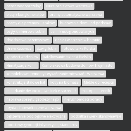
beton wodoszczelny
Biura projektowe Warszawa
blaty z konglomeratów
bramy automatyczne warszawa
bramy dla przemysłu Kraków
budowanie domu od podstaw
cegły klinkierowe Lublin
cennik usług budowlanych
chłodnictwo przemysłowe
cięcie i wiercenie w betonie
Drzwi Katowice
dźwigi lublin
fotowoltaika Polska
geodeci wodzisław
kafelkowanie łazienki Bielsko
klimatyzacja konin
Kompleksowa budowa domów Trójmiasto
kompleksowe remonty i wykańczanie mieszkań - Warszawa
konstrukcje stalowe hal
kotły na biomasę
Meble do recepcji
mieszkanie dwupokojowe Kielce sprzedaż
mikropale cennik
naprawa sprzętu geodezyjnego
nieruchomości porady
ogniwa fotowoltaiczne warszawa
ogrzewanie podłogowe elektryczne
podbitka świerk skandynawski
podstawy geodezji inżynieryjnej standardy