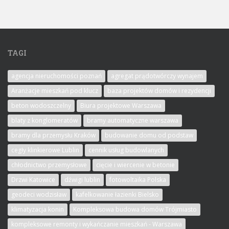
TAGI
agencja nieruchomości poznań
agregat prądotwórczy wynajem
Aranżacje mieszkań pod klucz
baza projektów domów i rezydencji
beton wodoszczelny
Biura projektowe Warszawa
blaty z konglomeratów
bramy automatyczne warszawa
bramy dla przemysłu Kraków
budowanie domu od podstaw
cegły klinkierowe Lublin
cennik usług budowlanych
chłodnictwo przemysłowe
cięcie i wiercenie w betonie
Drzwi Katowice
dźwigi lublin
fotowoltaika Polska
geodeci wodzisław
kafelkowanie łazienki Bielsko
klimatyzacja konin
Kompleksowa budowa domów Trójmiasto
kompleksowe remonty i wykańczanie mieszkań - Warszawa