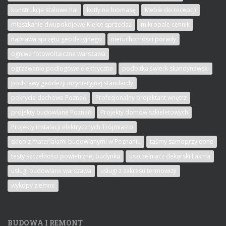
konstrukcje stalowe hal
kotły na biomasę
Meble do recepcji
mieszkanie dwupokojowe Kielce sprzedaż
mikropale cennik
naprawa sprzętu geodezyjnego
nieruchomości porady
ogniwa fotowoltaiczne warszawa
ogrzewanie podłogowe elektryczne
podbitka świerk skandynawski
podstawy geodezji inżynieryjnej standardy
pokrycia dachowe Poznań
Profesjonalny projektant wnętrz
projekty budowlane Poznań
Projekty domów szkieletowych
Projekty instalacji elektrycznych Trójmiasto
sklep z materiałami budowlanymi w Poznaniu
taśmy samoprzylepne
testy szczelności powietrznej budynku
uszczelniacz dekarski Lakma
usługi budowlane warszawa
usługi z zakresu termowizji
wykopy ziemne
BUDOWA I REMONT