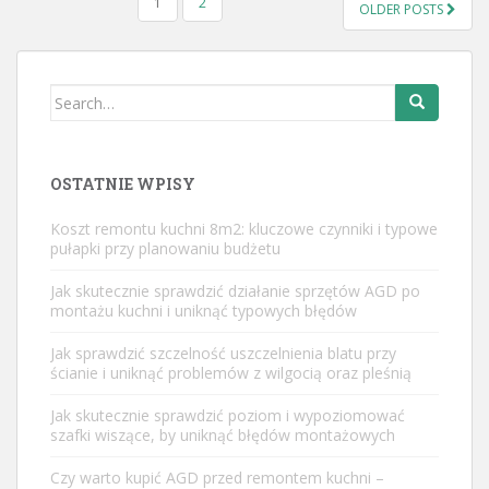
STRONICOWANIE
1
2
OLDER POSTS
WPISÓW
Search
for:
OSTATNIE WPISY
Koszt remontu kuchni 8m2: kluczowe czynniki i typowe
pułapki przy planowaniu budżetu
Jak skutecznie sprawdzić działanie sprzętów AGD po
montażu kuchni i uniknąć typowych błędów
Jak sprawdzić szczelność uszczelnienia blatu przy
ścianie i uniknąć problemów z wilgocią oraz pleśnią
Jak skutecznie sprawdzić poziom i wypoziomować
szafki wiszące, by uniknąć błędów montażowych
Czy warto kupić AGD przed remontem kuchni –