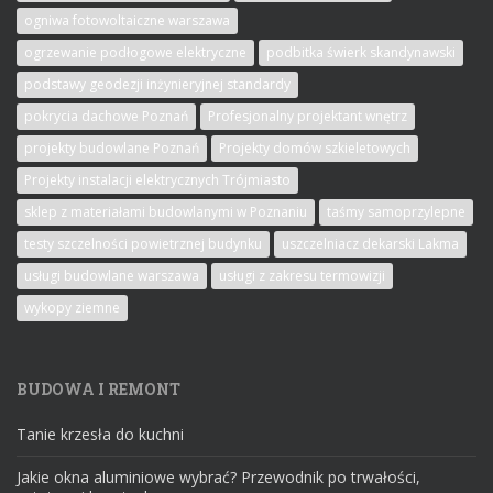
ogniwa fotowoltaiczne warszawa
ogrzewanie podłogowe elektryczne
podbitka świerk skandynawski
podstawy geodezji inżynieryjnej standardy
pokrycia dachowe Poznań
Profesjonalny projektant wnętrz
projekty budowlane Poznań
Projekty domów szkieletowych
Projekty instalacji elektrycznych Trójmiasto
sklep z materiałami budowlanymi w Poznaniu
taśmy samoprzylepne
testy szczelności powietrznej budynku
uszczelniacz dekarski Lakma
usługi budowlane warszawa
usługi z zakresu termowizji
wykopy ziemne
BUDOWA I REMONT
Tanie krzesła do kuchni
Jakie okna aluminiowe wybrać? Przewodnik po trwałości,