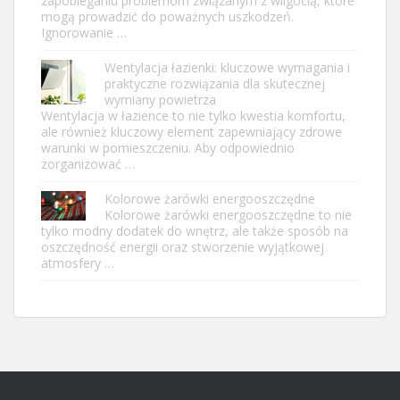
zapobieganiu problemom związanym z wilgocią, które
mogą prowadzić do poważnych uszkodzeń.
Ignorowanie …
Wentylacja łazienki: kluczowe wymagania i
praktyczne rozwiązania dla skutecznej
wymiany powietrza
Wentylacja w łazience to nie tylko kwestia komfortu,
ale również kluczowy element zapewniający zdrowe
warunki w pomieszczeniu. Aby odpowiednio
zorganizować …
Kolorowe żarówki energooszczędne
Kolorowe żarówki energooszczędne to nie
tylko modny dodatek do wnętrz, ale także sposób na
oszczędność energii oraz stworzenie wyjątkowej
atmosfery …