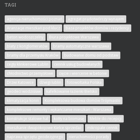
TAGI
agencja nieruchomości poznań
agregat prądotwórczy wynajem
Aranżacje mieszkań pod klucz
baza projektów domów i rezydencji
beton wodoszczelny
Biura projektowe Warszawa
blaty z konglomeratów
bramy automatyczne warszawa
bramy dla przemysłu Kraków
budowanie domu od podstaw
cegły klinkierowe Lublin
cennik usług budowlanych
chłodnictwo przemysłowe
cięcie i wiercenie w betonie
Drzwi Katowice
dźwigi lublin
fotowoltaika Polska
geodeci wodzisław
kafelkowanie łazienki Bielsko
klimatyzacja konin
Kompleksowa budowa domów Trójmiasto
kompleksowe remonty i wykańczanie mieszkań - Warszawa
konstrukcje stalowe hal
kotły na biomasę
Meble do recepcji
mieszkanie dwupokojowe Kielce sprzedaż
mikropale cennik
naprawa sprzętu geodezyjnego
nieruchomości porady