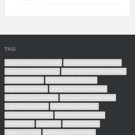
TAGI
agencja nieruchomości poznań
agregat prądotwórczy wynajem
Aranżacje mieszkań pod klucz
baza projektów domów i rezydencji
beton wodoszczelny
Biura projektowe Warszawa
blaty z konglomeratów
bramy automatyczne warszawa
bramy dla przemysłu Kraków
budowanie domu od podstaw
cegły klinkierowe Lublin
cennik usług budowlanych
chłodnictwo przemysłowe
cięcie i wiercenie w betonie
Drzwi Katowice
dźwigi lublin
fotowoltaika Polska
geodeci wodzisław
kafelkowanie łazienki Bielsko