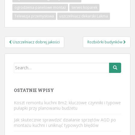
ogrodzenia panelowe montaż
serwis koparek
Telewizja przemysłowa
uszczelniacz dekarski Lakma
Nawigacja
Uszczelniacz dobrej jakości
Rozbiórki budynków
wpisu
Search
for:
OSTATNIE WPISY
Koszt remontu kuchni 8m2: kluczowe czynniki i typowe
pułapki przy planowaniu budżetu
Jak skutecznie sprawdzić działanie sprzętów AGD po
montażu kuchni i uniknąć typowych błędów