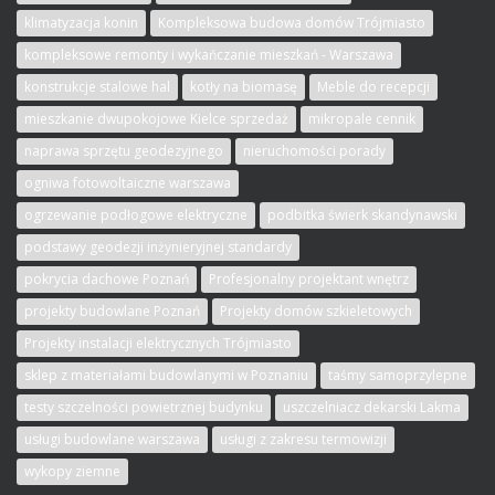
klimatyzacja konin
Kompleksowa budowa domów Trójmiasto
kompleksowe remonty i wykańczanie mieszkań - Warszawa
konstrukcje stalowe hal
kotły na biomasę
Meble do recepcji
mieszkanie dwupokojowe Kielce sprzedaż
mikropale cennik
naprawa sprzętu geodezyjnego
nieruchomości porady
ogniwa fotowoltaiczne warszawa
ogrzewanie podłogowe elektryczne
podbitka świerk skandynawski
podstawy geodezji inżynieryjnej standardy
pokrycia dachowe Poznań
Profesjonalny projektant wnętrz
projekty budowlane Poznań
Projekty domów szkieletowych
Projekty instalacji elektrycznych Trójmiasto
sklep z materiałami budowlanymi w Poznaniu
taśmy samoprzylepne
testy szczelności powietrznej budynku
uszczelniacz dekarski Lakma
usługi budowlane warszawa
usługi z zakresu termowizji
wykopy ziemne