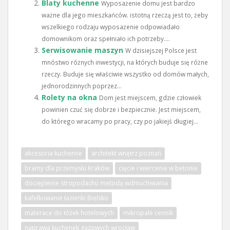
Blaty kuchenne
Wyposażenie domu jest bardzo
ważne dla jego mieszkańców. istotną rzeczą jest to, żeby
wszelkiego rodzaju wyposażenie odpowiadało
domownikom oraz spełniało ich potrzeby....
Serwisowanie maszyn
W dzisiejszej Polsce jest
mnóstwo różnych inwestycji, na których buduje się różne
rzeczy. Buduje się właściwie wszystko od domów małych,
jednorodzinnych poprzez...
Rolety na okna
Dom jest miejscem, gdzie człowiek
powinien czuć się dobrze i bezpiecznie. Jest miejscem,
do którego wracamy po pracy, czy po jakiejś długiej...
akcesoria kuchenne
architekt wnętrz poznań
bramy dla przemysłu Kraków
cięcie i wiercenie w betonie
docieplenie stropodachu metodą wdmuchiwania
kafelkowanie łazienki Bielsko
materace do łóżek hotelowych
mikropale cennik
naprawa kuchenek gazowych wrocław