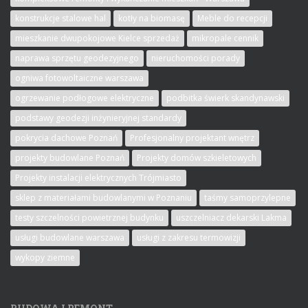
konstrukcje stalowe hal
kotły na biomasę
Meble do recepcji
mieszkanie dwupokojowe Kielce sprzedaż
mikropale cennik
naprawa sprzętu geodezyjnego
nieruchomości porady
ogniwa fotowoltaiczne warszawa
ogrzewanie podłogowe elektryczne
podbitka świerk skandynawski
podstawy geodezji inżynieryjnej standardy
pokrycia dachowe Poznań
Profesjonalny projektant wnętrz
projekty budowlane Poznań
Projekty domów szkieletowych
Projekty instalacji elektrycznych Trójmiasto
sklep z materiałami budowlanymi w Poznaniu
taśmy samoprzylepne
testy szczelności powietrznej budynku
uszczelniacz dekarski Lakma
usługi budowlane warszawa
usługi z zakresu termowizji
wykopy ziemne