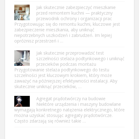
Jak skutecznie zabezpieczyć mieszkanie
przed remontem kuchni — praktyczny
przewodnik ochrony i organizacji prac
Przygotowując się do remontu kuchni, kluczowe jest
zabezpieczenie mieszkania, aby uniknąć
niepotrzebnych uszkodzeń i zabrudzeń. Im lepiej
opróżnisz przestrzeń i …
Jak skutecznie przeprowadzić test
szczelności stelaża podtynkowego i uniknąć
przecieków podczas montażu
Przygotowanie stelaża podtynkowego do testu
szczelności jest kluczowym krokiem, który może
zaważyć na późniejszej efektywności instalacji. Aby
skutecznie uniknąć przecieków, …
Agregat prądotwórczy na budowie
Niektóre urządzenia i maszyny budowlane
wymagają konkretnego natężenia elektrycznego, które
można uzyskać stosując agregaty prądotwórcze.
Często zdarzają się również takie …