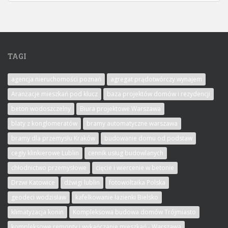
TAGI
agencja nieruchomości poznań
agregat prądotwórczy wynajem
Aranżacje mieszkań pod klucz
baza projektów domów i rezydencji
beton wodoszczelny
Biura projektowe Warszawa
blaty z konglomeratów
bramy automatyczne warszawa
bramy dla przemysłu Kraków
budowanie domu od podstaw
cegły klinkierowe Lublin
cennik usług budowlanych
chłodnictwo przemysłowe
cięcie i wiercenie w betonie
Drzwi Katowice
dźwigi lublin
fotowoltaika Polska
geodeci wodzisław
kafelkowanie łazienki Bielsko
klimatyzacja konin
Kompleksowa budowa domów Trójmiasto
kompleksowe remonty i wykańczanie mieszkań - Warszawa