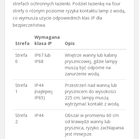
strefach ochronnych łazienki. Podziel łazienkę na four
strefy o różnym poziomie ryzyka kontaktu lamp z wodą,
co wymusza użycie odpowiednich klas IP dla
bezpieczeństwa.
Wymagana
Strefa
klasa IP
Opis
Strefa
IP67 lub
Wnętrze wanny lub kabiny
0
IP68
prysznicowej, gdzie lampy
muszą być odporne na
zanurzenie wodą.
Strefa
IP44
Przestrzeń nad wanną lub
1
(najlepiej
prysznicem do wysokości
IP65)
225 cm; lampy muszą
wytrzymać kontakt z wodą.
Strefa
IP44
Obszar w promieniu 60 cm
2
od krawędzi wanny lub
prysznica, ryzyko zachlapania
jest mniejsze.