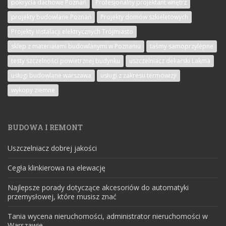
pokrycia dachowe Poznań
Profesjonalny projektant wnętrz
projekty budowlane Poznań
Projekty domów szkieletowych
Projekty instalacji elektrycznych Trójmiasto
sklep z materiałami budowlanymi w Poznaniu
taśmy samoprzylepne
testy szczelności powietrznej budynku
uszczelniacz dekarski Lakma
usługi budowlane warszawa
usługi z zakresu termowizji
wykopy ziemne
BUDOWA I REMONT
Uszczelniacz dobrej jakości
Cegła klinkierowa na elewację
Najlepsze porady dotyczące akcesoriów do automatyki
przemysłowej, które musisz znać
Tania wycena nieruchomości, administrator nieruchomości w
Warszawie