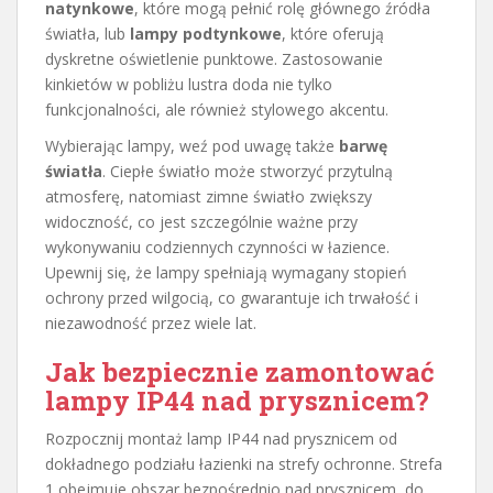
natynkowe
, które mogą pełnić rolę głównego źródła
światła, lub
lampy podtynkowe
, które oferują
dyskretne oświetlenie punktowe. Zastosowanie
kinkietów w pobliżu lustra doda nie tylko
funkcjonalności, ale również stylowego akcentu.
Wybierając lampy, weź pod uwagę także
barwę
światła
. Ciepłe światło może stworzyć przytulną
atmosferę, natomiast zimne światło zwiększy
widoczność, co jest szczególnie ważne przy
wykonywaniu codziennych czynności w łazience.
Upewnij się, że lampy spełniają wymagany stopień
ochrony przed wilgocią, co gwarantuje ich trwałość i
niezawodność przez wiele lat.
Jak bezpiecznie zamontować
lampy IP44 nad prysznicem?
Rozpocznij montaż lamp IP44 nad prysznicem od
dokładnego podziału łazienki na strefy ochronne. Strefa
1 obejmuje obszar bezpośrednio nad prysznicem, do