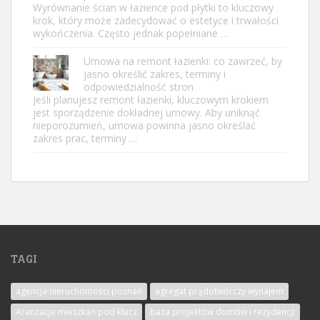
Wyrównanie ścian w łazience pod płytki to kluczowy
krok, który może zadecydować o estetyce i trwałości
wykończenia. Często jednak popełniane …
Umowa na remont łazienki: co zawrzeć, by
jasno określić zakres, terminy i
odpowiedzialność stron
Jeśli planujesz remont łazienki, kluczowym krokiem
jest sporządzenie dokładnej umowy. Aby uniknąć
nieporozumień, umowa powinna jasno określać
zakres prac, terminy …
TAGI
agencja nieruchomości poznań
agregat prądotwórczy wynajem
Aranżacje mieszkań pod klucz
baza projektów domów i rezydencji