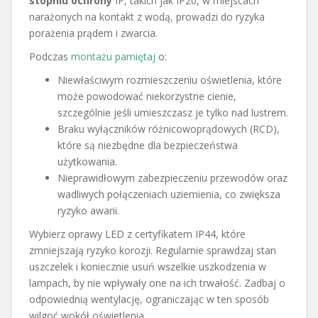
stopniu ochrony
IP, takich jak IP20, w miejscach
narażonych na kontakt z wodą, prowadzi do ryzyka
porażenia prądem i zwarcia.
Podczas
montażu pamiętaj
o:
Niewłaściwym rozmieszczeniu oświetlenia, które
może powodować niekorzystne cienie,
szczególnie jeśli umieszczasz je tylko nad lustrem.
Braku wyłączników różnicowoprądowych (RCD),
które są niezbędne dla bezpieczeństwa
użytkowania.
Nieprawidłowym zabezpieczeniu przewodów oraz
wadliwych połączeniach uziemienia, co zwiększa
ryzyko awarii.
Wybierz oprawy LED z certyfikatem IP44, które
zmniejszają ryzyko korozji. Regularnie sprawdzaj stan
uszczelek i koniecznie usuń wszelkie uszkodzenia w
lampach, by nie wpływały one na ich trwałość. Zadbaj o
odpowiednią wentylację, ograniczając w ten sposób
wilgoć wokół oświetlenia.