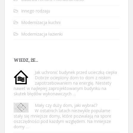
Innego rodzaju
Modernizacja kuchni
Modernizacja łazienki
WIEDZ, ŻE…
Jak uchronić budynek przed ucieczką ciepła
Dobrze ocieplony dom to dom z niskim
zapotrzebowaniem na energię. Niestety
nawet w najlepiej zaprojektowanym budynku na
skutek błędów wykonawczych …
Mały czy duży dom, jaki wybrać?
W ostatnich latach niezwykle popularne
stały się mniejsze domy, które pozwalają na spore
oszczędności pod każdym względem. Na mniejsze
domy …