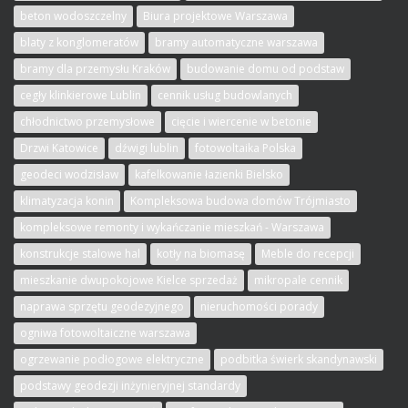
beton wodoszczelny
Biura projektowe Warszawa
blaty z konglomeratów
bramy automatyczne warszawa
bramy dla przemysłu Kraków
budowanie domu od podstaw
cegły klinkierowe Lublin
cennik usług budowlanych
chłodnictwo przemysłowe
cięcie i wiercenie w betonie
Drzwi Katowice
dźwigi lublin
fotowoltaika Polska
geodeci wodzisław
kafelkowanie łazienki Bielsko
klimatyzacja konin
Kompleksowa budowa domów Trójmiasto
kompleksowe remonty i wykańczanie mieszkań - Warszawa
konstrukcje stalowe hal
kotły na biomasę
Meble do recepcji
mieszkanie dwupokojowe Kielce sprzedaż
mikropale cennik
naprawa sprzętu geodezyjnego
nieruchomości porady
ogniwa fotowoltaiczne warszawa
ogrzewanie podłogowe elektryczne
podbitka świerk skandynawski
podstawy geodezji inżynieryjnej standardy