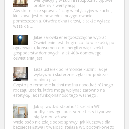
wentylacyjny w kuchni i rozpoznać typowe
problemy z wentylacją
Aby skutecznie sprawdzić ciąg wentylacyjny w kuchni,
kluczowe jest odpowiednie przygotowanie
pomieszczenia. Otwórz okna i drzwi, a także wyłącz
wszelkie …
Jakie żarówki energooszczędne wybrać
Oświetlenie jest drugim co do wielkości, po
ogrzewaniu, konsumentem energii w większości
gospodarstw domowych, a aż 40% domowego
oświetlenia jest …
Lista usterek po remoncie kuchni: jak je
wykrywać i skutecznie zgłaszać podczas
odbioru prac
Często po remoncie kuchni można napotkać różnego
rodzaju usterki, które mogą wpłynąć zarówno na
estetykę, jak i funkcjonalność tego ważnego …
Jak sprawdzić stabilność stelaża WC
podtynkowego: praktyczne testy i typowe
błędy montażowe
Wiele osób nie zdaje sobie sprawy, jak kluczowa dla
bezpieczeństwa i trwałości stelaża WC podtynkowego