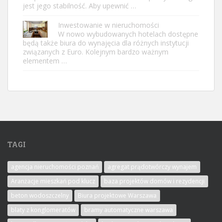
jest jego stabilność. Aby upewnić …
Inwestowanie w nieruchomości
W nowo wybudowanych hotelach dostępne
będą także biura do wynajęcia dla różnych instytucji
związanych z Euro. Kolejnym bardzo ważnym
elementem …
TAGI
agencja nieruchomości poznań
agregat prądotwórczy wynajem
Aranżacje mieszkań pod klucz
baza projektów domów i rezydencji
beton wodoszczelny
Biura projektowe Warszawa
blaty z konglomeratów
bramy automatyczne warszawa