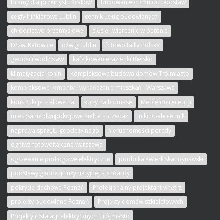
bramy dla przemysłu Kraków
budowanie domu od podstaw
cegły klinkierowe Lublin
cennik usług budowlanych
chłodnictwo przemysłowe
cięcie i wiercenie w betonie
Drzwi Katowice
dźwigi lublin
fotowoltaika Polska
geodeci wodzisław
kafelkowanie łazienki Bielsko
klimatyzacja konin
Kompleksowa budowa domów Trójmiasto
kompleksowe remonty i wykańczanie mieszkań - Warszawa
konstrukcje stalowe hal
kotły na biomasę
Meble do recepcji
mieszkanie dwupokojowe Kielce sprzedaż
mikropale cennik
naprawa sprzętu geodezyjnego
nieruchomości porady
ogniwa fotowoltaiczne warszawa
ogrzewanie podłogowe elektryczne
podbitka świerk skandynawski
podstawy geodezji inżynieryjnej standardy
pokrycia dachowe Poznań
Profesjonalny projektant wnętrz
projekty budowlane Poznań
Projekty domów szkieletowych
Projekty instalacji elektrycznych Trójmiasto