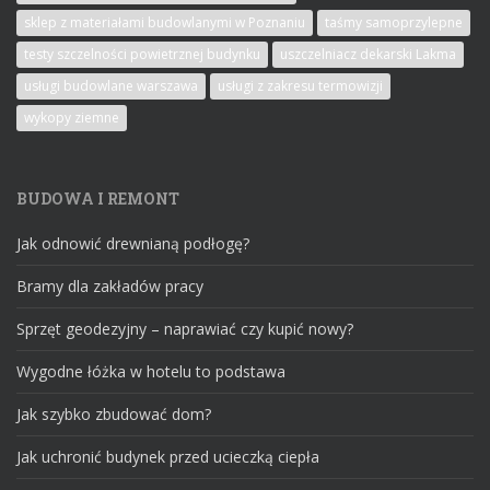
sklep z materiałami budowlanymi w Poznaniu
taśmy samoprzylepne
testy szczelności powietrznej budynku
uszczelniacz dekarski Lakma
usługi budowlane warszawa
usługi z zakresu termowizji
wykopy ziemne
BUDOWA I REMONT
Jak odnowić drewnianą podłogę?
Bramy dla zakładów pracy
Sprzęt geodezyjny – naprawiać czy kupić nowy?
Wygodne łóżka w hotelu to podstawa
Jak szybko zbudować dom?
Jak uchronić budynek przed ucieczką ciepła