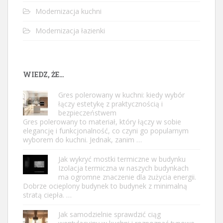
Modernizacja kuchni
Modernizacja łazienki
WIEDZ, ŻE…
Gres polerowany w kuchni: kiedy wybór
łączy estetykę z praktycznością i
bezpieczeństwem
Gres polerowany to materiał, który łączy w sobie
elegancję i funkcjonalność, co czyni go popularnym
wyborem do kuchni. Jednak, zanim …
Jak wykryć mostki termiczne w budynku
Izolacja termiczna w naszych budynkach
ma ogromne znaczenie dla zużycia energii.
Dobrze ocieplony budynek to budynek z minimalną
stratą ciepła. …
Jak samodzielnie sprawdzić ciąg