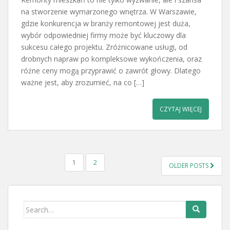
na stworzenie wymarzonego wnętrza. W Warszawie,
gdzie konkurencja w branży remontowej jest duża,
wybór odpowiedniej firmy może być kluczowy dla
sukcesu całego projektu. Zróżnicowane usługi, od
drobnych napraw po kompleksowe wykończenia, oraz
różne ceny mogą przyprawić o zawrót głowy. Dlatego
ważne jest, aby zrozumieć, na co […]
CZYTAJ WIĘCEJ
STRONICOWANIE
1
2
OLDER POSTS
WPISÓW
Search
for: