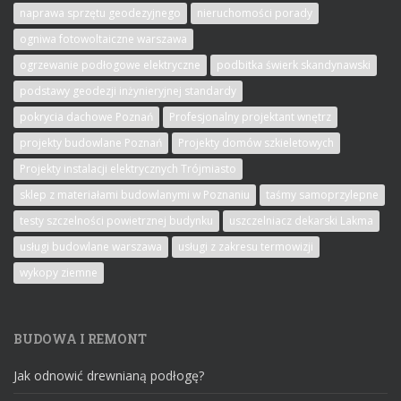
naprawa sprzętu geodezyjnego
nieruchomości porady
ogniwa fotowoltaiczne warszawa
ogrzewanie podłogowe elektryczne
podbitka świerk skandynawski
podstawy geodezji inżynieryjnej standardy
pokrycia dachowe Poznań
Profesjonalny projektant wnętrz
projekty budowlane Poznań
Projekty domów szkieletowych
Projekty instalacji elektrycznych Trójmiasto
sklep z materiałami budowlanymi w Poznaniu
taśmy samoprzylepne
testy szczelności powietrznej budynku
uszczelniacz dekarski Lakma
usługi budowlane warszawa
usługi z zakresu termowizji
wykopy ziemne
BUDOWA I REMONT
Jak odnowić drewnianą podłogę?