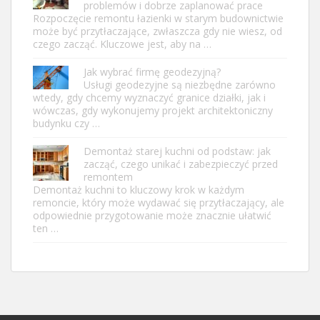
problemów i dobrze zaplanować prace
Rozpoczęcie remontu łazienki w starym budownictwie
może być przytłaczające, zwłaszcza gdy nie wiesz, od
czego zacząć. Kluczowe jest, aby na …
Jak wybrać firmę geodezyjną?
Usługi geodezyjne są niezbędne zarówno
wtedy, gdy chcemy wyznaczyć granice działki, jak i
wówczas, gdy wykonujemy projekt architektoniczny
budynku czy …
Demontaż starej kuchni od podstaw: jak
zacząć, czego unikać i zabezpieczyć przed
remontem
Demontaż kuchni to kluczowy krok w każdym
remoncie, który może wydawać się przytłaczający, ale
odpowiednie przygotowanie może znacznie ułatwić
ten …