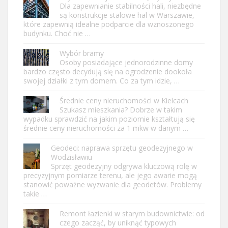
Dla zapewnianie stabilności hali, niezbędne
są konstrukcje stalowe hal w Warszawie,
które zapewnią idealne podparcie dla wznoszonego
budynku. Choć nie …
Wybór bramy
Osoby posiadające jednorodzinne domy
bardzo często decydują się na ogrodzenie dookoła
swojej działki z tym domem. Co za tym idzie, …
Średnie ceny nieruchomości w Kielcach
Szukasz mieszkania? Dobrze w takim
wypadku sprawdzić na jakim poziomie kształtują się
średnie ceny nieruchomości za 1 mkw w danym …
Geodeci: naprawa sprzętu geodezyjnego w
Wodzisławiu
Sprzęt geodezyjny odgrywa kluczową rolę w
precyzyjnym pomiarze terenu, ale jego awarie mogą
stanowić poważne wyzwanie dla geodetów. Problemy
takie …
Remont łazienki w starym budownictwie: od
czego zacząć, by uniknąć typowych