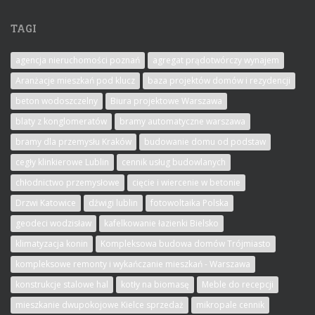
TAGI
agencja nieruchomości poznań
agregat prądotwórczy wynajem
Aranżacje mieszkań pod klucz
baza projektów domów i rezydencji
beton wodoszczelny
Biura projektowe Warszawa
blaty z konglomeratów
bramy automatyczne warszawa
bramy dla przemysłu Kraków
budowanie domu od podstaw
cegły klinkierowe Lublin
cennik usług budowlanych
chłodnictwo przemysłowe
cięcie i wiercenie w betonie
Drzwi Katowice
dźwigi lublin
fotowoltaika Polska
geodeci wodzisław
kafelkowanie łazienki Bielsko
klimatyzacja konin
Kompleksowa budowa domów Trójmiasto
kompleksowe remonty i wykańczanie mieszkań - Warszawa
konstrukcje stalowe hal
kotły na biomasę
Meble do recepcji
mieszkanie dwupokojowe Kielce sprzedaż
mikropale cennik