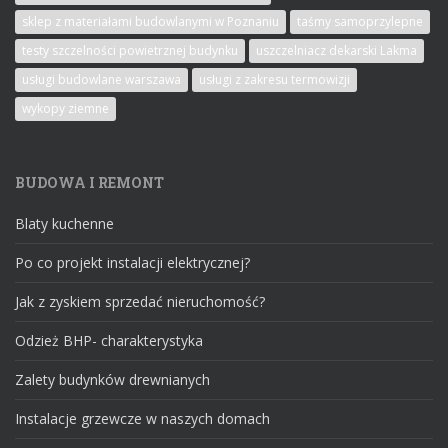
sklep z materiałami budowlanymi w Poznaniu
taśmy samoprzylepne
testy szczelności powietrznej budynku
uszczelniacz dekarski Lakma
usługi budowlane warszawa
usługi z zakresu termowizji
wykopy ziemne
BUDOWA I REMONT
Blaty kuchenne
Po co projekt instalacji elektrycznej?
Jak z zyskiem sprzedać nieruchomość?
Odzież BHP- charakterystyka
Zalety budynków drewnianych
Instalacje grzewcze w naszych domach