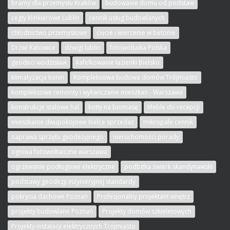
bramy dla przemysłu Kraków
budowanie domu od podstaw
cegły klinkierowe Lublin
cennik usług budowlanych
chłodnictwo przemysłowe
cięcie i wiercenie w betonie
Drzwi Katowice
dźwigi lublin
fotowoltaika Polska
geodeci wodzisław
kafelkowanie łazienki Bielsko
klimatyzacja konin
Kompleksowa budowa domów Trójmiasto
kompleksowe remonty i wykańczanie mieszkań - Warszawa
konstrukcje stalowe hal
kotły na biomasę
Meble do recepcji
mieszkanie dwupokojowe Kielce sprzedaż
mikropale cennik
naprawa sprzętu geodezyjnego
nieruchomości porady
ogniwa fotowoltaiczne warszawa
ogrzewanie podłogowe elektryczne
podbitka świerk skandynawski
podstawy geodezji inżynieryjnej standardy
pokrycia dachowe Poznań
Profesjonalny projektant wnętrz
projekty budowlane Poznań
Projekty domów szkieletowych
Projekty instalacji elektrycznych Trójmiasto