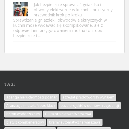
Jak bezpiecznie sprawdzić gniazdka i
obwody elektryczne w kuchni – praktyczny
przewodnik krok po kroku
Sprawdzanie gniazdek i obwodów elektrycznych w
kuchni może wydawać się skomplikowane, ale z
odpowiednim przygotowaniem można to zrobić
bezpiecznie i …
TAGI
agencja nieruchomości poznań
agregat prądotwórczy wynajem
Aranżacje mieszkań pod klucz
baza projektów domów i rezydencji
beton wodoszczelny
Biura projektowe Warszawa
blaty z konglomeratów
bramy automatyczne warszawa