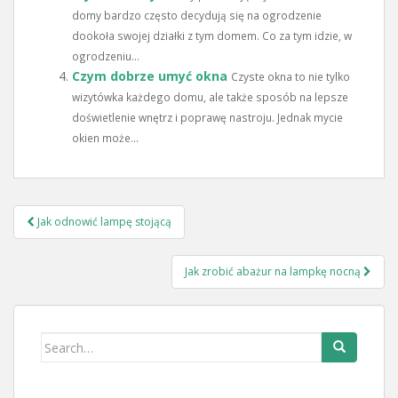
domy bardzo często decydują się na ogrodzenie
dookoła swojej działki z tym domem. Co za tym idzie, w
ogrodzeniu...
Czym dobrze umyć okna
Czyste okna to nie tylko
wizytówka każdego domu, ale także sposób na lepsze
doświetlenie wnętrz i poprawę nastroju. Jednak mycie
okien może...
Nawigacja
Jak odnowić lampę stojącą
wpisu
Jak zrobić abażur na lampkę nocną
Search
for: