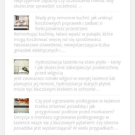
nieprzyjemne zapachy czy uszkodzenia mienia. Aby
skutecznie sprawdzić szczelność …
Błędy przy remoncie kuchni: jak uniknąć
kosztownych poprawek i zadbać o
funkcjonalność przestrzeni
Remontując kuchnię, łatwo wpaść w pułapki, które
mogą kosztować więcej niż się spodziewasz.
Niewłaściwe oświetlenie, niewystarczająca liczba
gniazdek elektrycznych i …
Hydroizolacja łazienki na stare płytki – kiedy
i jak skutecznie zabezpieczyć powierzchnię
przed wilgocią
Jeśli zauważasz oznaki wilgoci w swojej łazience lub
planujesz jej remont, hydroizolacja starych płytek
może być kluczowym krokiem w ochronie …
Czy pod ogrzewanie podłogowe w łazience
trzeba zmieniać posadzkę i jak
przygotować podłoże przed montażem?
Decyzja o montażu ogrzewania podłogowego w
łazience wiąże się z kluczowym pytaniem: czy obecna
posadzka jest wystarczająca? W wielu przypadkach …