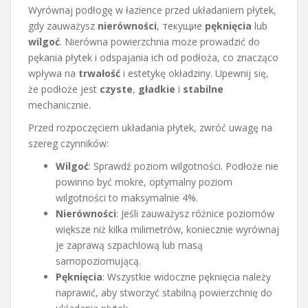
Wyrównaj podłogę w łazience przed układaniem płytek,
gdy zauważysz
nierówności
, текущие
pęknięcia
lub
wilgoć
. Nierówna powierzchnia może prowadzić do
pękania płytek i odspajania ich od podłoża, co znacząco
wpływa na
trwałość
i estetykę okładziny. Upewnij się,
że podłoże jest
czyste
,
gładkie
i
stabilne
mechanicznie.
Przed rozpoczęciem układania płytek, zwróć uwagę na
szereg czynników:
Wilgoć
: Sprawdź poziom wilgotności. Podłoże nie
powinno być mokre, optymalny poziom
wilgotności to maksymalnie 4%.
Nierówności
: Jeśli zauważysz różnice poziomów
większe niż kilka milimetrów, koniecznie wyrównaj
je zaprawą szpachlową lub masą
samopoziomującą.
Pęknięcia
: Wszystkie widoczne pęknięcia należy
naprawić, aby stworzyć stabilną powierzchnię do