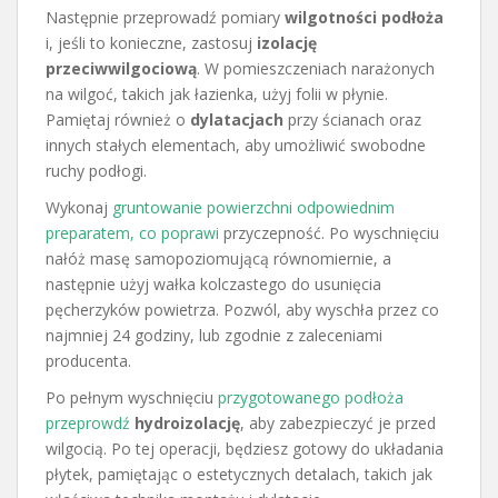
Następnie przeprowadź pomiary
wilgotności podłoża
i, jeśli to konieczne, zastosuj
izolację
przeciwwilgociową
. W pomieszczeniach narażonych
na wilgoć, takich jak łazienka, użyj folii w płynie.
Pamiętaj również o
dylatacjach
przy ścianach oraz
innych stałych elementach, aby umożliwić swobodne
ruchy podłogi.
Wykonaj
gruntowanie powierzchni odpowiednim
preparatem, co poprawi
przyczepność. Po wyschnięciu
nałóż masę samopoziomującą równomiernie, a
następnie użyj wałka kolczastego do usunięcia
pęcherzyków powietrza. Pozwól, aby wyschła przez co
najmniej 24 godziny, lub zgodnie z zaleceniami
producenta.
Po pełnym wyschnięciu
przygotowanego podłoża
przeprowdź
hydroizolację
, aby zabezpieczyć je przed
wilgocią. Po tej operacji, będziesz gotowy do układania
płytek, pamiętając o estetycznych detalach, takich jak