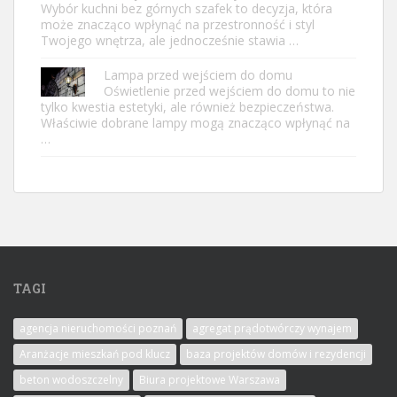
Wybór kuchni bez górnych szafek to decyzja, która
może znacząco wpłynąć na przestronność i styl
Twojego wnętrza, ale jednocześnie stawia …
Lampa przed wejściem do domu
Oświetlenie przed wejściem do domu to nie
tylko kwestia estetyki, ale również bezpieczeństwa.
Właściwie dobrane lampy mogą znacząco wpłynąć na
…
TAGI
agencja nieruchomości poznań
agregat prądotwórczy wynajem
Aranżacje mieszkań pod klucz
baza projektów domów i rezydencji
beton wodoszczelny
Biura projektowe Warszawa