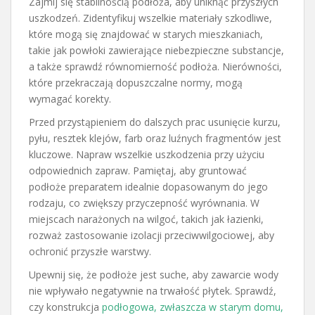
Zajmij się stabilnością podłoża, aby uniknąć przyszłych
uszkodzeń. Zidentyfikuj wszelkie materiały szkodliwe,
które mogą się znajdować w starych mieszkaniach,
takie jak powłoki zawierające niebezpieczne substancje,
a także sprawdź równomierność podłoża. Nierówności,
które przekraczają dopuszczalne normy, mogą
wymagać korekty.
Przed przystąpieniem do dalszych prac usunięcie kurzu,
pyłu, resztek klejów, farb oraz luźnych fragmentów jest
kluczowe. Napraw wszelkie uszkodzenia przy użyciu
odpowiednich zapraw. Pamiętaj, aby gruntować
podłoże preparatem idealnie dopasowanym do jego
rodzaju, co zwiększy przyczepność wyrównania. W
miejscach narażonych na wilgoć, takich jak łazienki,
rozważ zastosowanie izolacji przeciwwilgociowej, aby
ochronić przyszłe warstwy.
Upewnij się, że podłoże jest suche, aby zawarcie wody
nie wpływało negatywnie na trwałość płytek. Sprawdź,
czy konstrukcja
podłogowa, zwłaszcza w starym domu,