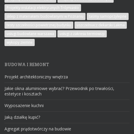
Projekty instalacji elektrycznych Trójmiasto
sklep z materiałami budowlanymi w Poznaniu
taśmy samoprzylepne
testy szczelności powietrznej budynku
uszczelniacz dekarski Lakma
usługi budowlane warszawa
usługi z zakresu termowizji
wykopy ziemne
BUDOWA I REMONT
Projekt architektoniczny wnętrza
Jakie okna aluminiowe wybrać? Przewodnik po trwałości,
estetyce i kosztach
Wyposażenie kuchni
Jaką działkę kupić?
Agregat prądotwórczy na budowie