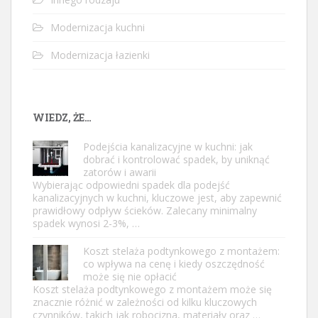
Modernizacja kuchni
Modernizacja łazienki
WIEDZ, ŻE…
Podejścia kanalizacyjne w kuchni: jak
dobrać i kontrolować spadek, by uniknąć
zatorów i awarii
Wybierając odpowiedni spadek dla podejść
kanalizacyjnych w kuchni, kluczowe jest, aby zapewnić
prawidłowy odpływ ścieków. Zalecany minimalny
spadek wynosi 2-3%, …
Koszt stelaża podtynkowego z montażem:
co wpływa na cenę i kiedy oszczędność
może się nie opłacić
Koszt stelaża podtynkowego z montażem może się
znacznie różnić w zależności od kilku kluczowych
czynników, takich jak robocizna, materiały oraz …