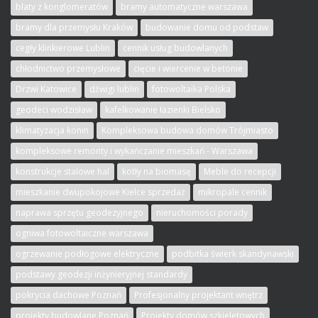
blaty z konglomeratów
bramy automatyczne warszawa
bramy dla przemysłu Kraków
budowanie domu od podstaw
cegły klinkierowe Lublin
cennik usług budowlanych
chłodnictwo przemysłowe
cięcie i wiercenie w betonie
Drzwi Katowice
dźwigi lublin
fotowoltaika Polska
geodeci wodzisław
kafelkowanie łazienki Bielsko
klimatyzacja konin
Kompleksowa budowa domów Trójmiasto
kompleksowe remonty i wykańczanie mieszkań - Warszawa
konstrukcje stalowe hal
kotły na biomasę
Meble do recepcji
mieszkanie dwupokojowe Kielce sprzedaż
mikropale cennik
naprawa sprzętu geodezyjnego
nieruchomości porady
ogniwa fotowoltaiczne warszawa
ogrzewanie podłogowe elektryczne
podbitka świerk skandynawski
podstawy geodezji inżynieryjnej standardy
pokrycia dachowe Poznań
Profesjonalny projektant wnętrz
projekty budowlane Poznań
Projekty domów szkieletowych