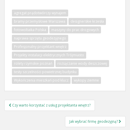
agregat prądotwórczy wynajem
bramy przemysłowe Warszawa
designerskie krzesła
fotowoltaika Polska
maszyny do prac drogowych
naprawa sprzętu geodezyjnego
Profesjonalny projektant wnętrz
Projekty instalacji elektrycznych Trójmiasto
rolety rzymskie poznań
rozsączanie wody deszczowej
testy szczelności powietrznej budynku
Wykończenia mieszkań pod klucz
wykopy ziemne
Nawigacja
Czy warto korzystać z usług projektanta wnętrz?
wpisu
Jak wybrać firmę geodezyjną?