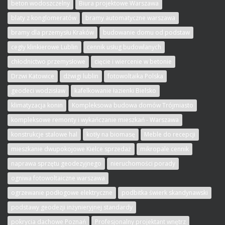
beton wodoszczelny
Biura projektowe Warszawa
blaty z konglomeratów
bramy automatyczne warszawa
bramy dla przemysłu Kraków
budowanie domu od podstaw
cegły klinkierowe Lublin
cennik usług budowlanych
chłodnictwo przemysłowe
cięcie i wiercenie w betonie
Drzwi Katowice
dźwigi lublin
fotowoltaika Polska
geodeci wodzisław
kafelkowanie łazienki Bielsko
klimatyzacja konin
Kompleksowa budowa domów Trójmiasto
kompleksowe remonty i wykańczanie mieszkań - Warszawa
konstrukcje stalowe hal
kotły na biomasę
Meble do recepcji
mieszkanie dwupokojowe Kielce sprzedaż
mikropale cennik
naprawa sprzętu geodezyjnego
nieruchomości porady
ogniwa fotowoltaiczne warszawa
ogrzewanie podłogowe elektryczne
podbitka świerk skandynawski
podstawy geodezji inżynieryjnej standardy
pokrycia dachowe Poznań
Profesjonalny projektant wnętrz