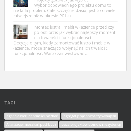
Wybór odpowiedniego projektu domu to
nie lada problem. Całe szczęście dzisiaj jest to o wiele
łatwiejsze niż w okresie PRL-u. …
Montaż lustra i mebli w łazience przed czy
po odbiorze: jak wybrać najlepszy moment
dla trwałości i funkcjonalności
Decyzja o tym, kiedy zamontować lustro i meble w
łazience, może znacząco wpłynąć na ich trwałość i
funkcjonalność. Warto zainwestować …
TAGI
agencja nieruchomości poznań
agregat prądotwórczy wynajem
Aranżacje mieszkań pod klucz
baza projektów domów i rezydencji