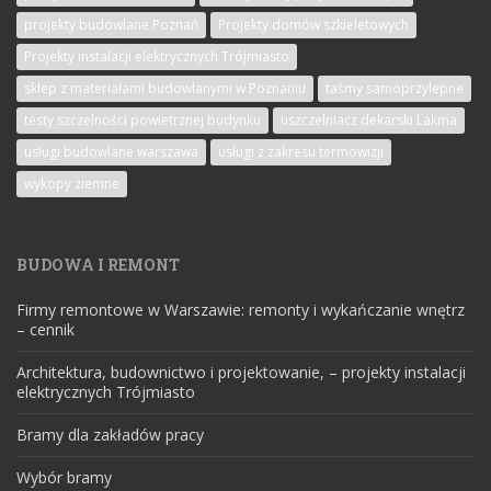
projekty budowlane Poznań
Projekty domów szkieletowych
Projekty instalacji elektrycznych Trójmiasto
sklep z materiałami budowlanymi w Poznaniu
taśmy samoprzylepne
testy szczelności powietrznej budynku
uszczelniacz dekarski Lakma
usługi budowlane warszawa
usługi z zakresu termowizji
wykopy ziemne
BUDOWA I REMONT
Firmy remontowe w Warszawie: remonty i wykańczanie wnętrz
– cennik
Architektura, budownictwo i projektowanie, – projekty instalacji
elektrycznych Trójmiasto
Bramy dla zakładów pracy
Wybór bramy