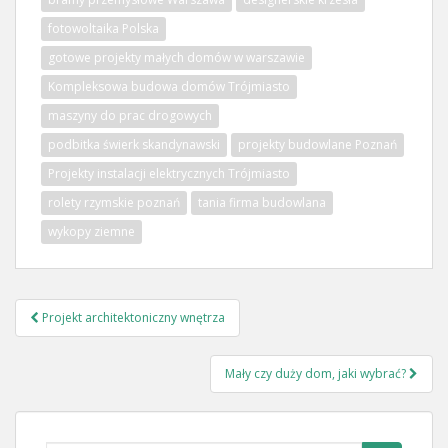
fotowoltaika Polska
gotowe projekty małych domów w warszawie
Kompleksowa budowa domów Trójmiasto
maszyny do prac drogowych
podbitka świerk skandynawski
projekty budowlane Poznań
Projekty instalacji elektrycznych Trójmiasto
rolety rzymskie poznań
tania firma budowlana
wykopy ziemne
Nawigacja
Projekt architektoniczny wnętrza
wpisu
Mały czy duży dom, jaki wybrać?