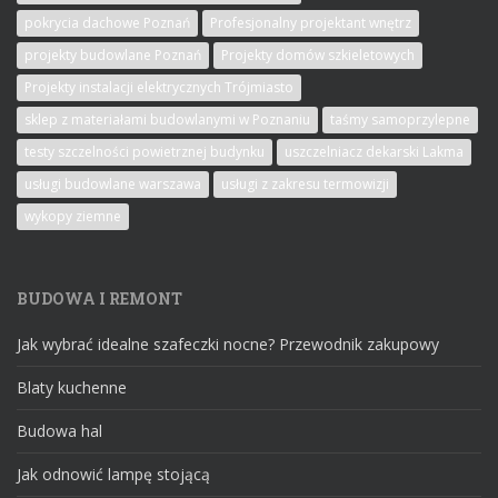
pokrycia dachowe Poznań
Profesjonalny projektant wnętrz
projekty budowlane Poznań
Projekty domów szkieletowych
Projekty instalacji elektrycznych Trójmiasto
sklep z materiałami budowlanymi w Poznaniu
taśmy samoprzylepne
testy szczelności powietrznej budynku
uszczelniacz dekarski Lakma
usługi budowlane warszawa
usługi z zakresu termowizji
wykopy ziemne
BUDOWA I REMONT
Jak wybrać idealne szafeczki nocne? Przewodnik zakupowy
Blaty kuchenne
Budowa hal
Jak odnowić lampę stojącą