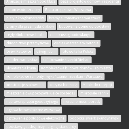
Aranżacje mieszkań pod klucz
baza projektów domów i rezydencji
beton wodoszczelny
Biura projektowe Warszawa
blaty z konglomeratów
bramy automatyczne warszawa
bramy dla przemysłu Kraków
budowanie domu od podstaw
cegły klinkierowe Lublin
cennik usług budowlanych
chłodnictwo przemysłowe
cięcie i wiercenie w betonie
Drzwi Katowice
dźwigi lublin
fotowoltaika Polska
geodeci wodzisław
kafelkowanie łazienki Bielsko
klimatyzacja konin
Kompleksowa budowa domów Trójmiasto
kompleksowe remonty i wykańczanie mieszkań - Warszawa
konstrukcje stalowe hal
kotły na biomasę
Meble do recepcji
mieszkanie dwupokojowe Kielce sprzedaż
mikropale cennik
naprawa sprzętu geodezyjnego
nieruchomości porady
ogniwa fotowoltaiczne warszawa
ogrzewanie podłogowe elektryczne
podbitka świerk skandynawski
podstawy geodezji inżynieryjnej standardy