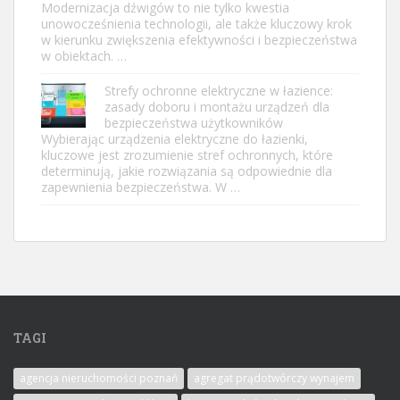
Modernizacja dźwigów to nie tylko kwestia
unowocześnienia technologii, ale także kluczowy krok
w kierunku zwiększenia efektywności i bezpieczeństwa
w obiektach. …
Strefy ochronne elektryczne w łazience:
zasady doboru i montażu urządzeń dla
bezpieczeństwa użytkowników
Wybierając urządzenia elektryczne do łazienki,
kluczowe jest zrozumienie stref ochronnych, które
determinują, jakie rozwiązania są odpowiednie dla
zapewnienia bezpieczeństwa. W …
TAGI
agencja nieruchomości poznań
agregat prądotwórczy wynajem