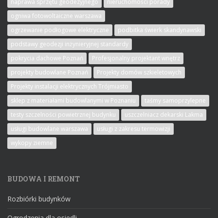
naprawa sprzętu geodezyjnego
nieruchomości porady
ogniwa fotowoltaiczne warszawa
ogrzewanie podłogowe elektryczne
podbitka świerk skandynawski
podstawy geodezji inżynieryjnej standardy
pokrycia dachowe Poznań
Profesjonalny projektant wnętrz
projekty budowlane Poznań
Projekty domów szkieletowych
Projekty instalacji elektrycznych Trójmiasto
sklep z materiałami budowlanymi w Poznaniu
taśmy samoprzylepne
testy szczelności powietrznej budynku
uszczelniacz dekarski Lakma
usługi budowlane warszawa
usługi z zakresu termowizji
wykopy ziemne
BUDOWA I REMONT
Rozbiórki budynków
Ogrodzenia dla osiedli