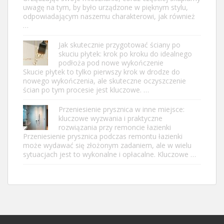
uwagę na tym, by było urządzone w pięknym stylu,
odpowiadającym naszemu charakterowi, jak również
…
Jak skutecznie przygotować ściany po
skuciu płytek: krok po kroku do idealnego
podłoża pod nowe wykończenie
Skucie płytek to tylko pierwszy krok w drodze do
nowego wykończenia, ale skuteczne oczyszczenie
ścian po tym procesie jest kluczowe. …
Przeniesienie prysznica w inne miejsce:
kluczowe wyzwania i praktyczne
rozwiązania przy remoncie łazienki
Przeniesienie prysznica podczas remontu łazienki
może wydawać się złożonym zadaniem, ale w wielu
sytuacjach jest to wykonalne i opłacalne. Kluczowe …