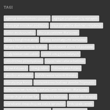
TAGI
agencja nieruchomości poznań
agregat prądotwórczy wynajem
Aranżacje mieszkań pod klucz
baza projektów domów i rezydencji
beton wodoszczelny
Biura projektowe Warszawa
blaty z konglomeratów
bramy automatyczne warszawa
bramy dla przemysłu Kraków
budowanie domu od podstaw
cegły klinkierowe Lublin
cennik usług budowlanych
chłodnictwo przemysłowe
cięcie i wiercenie w betonie
Drzwi Katowice
dźwigi lublin
fotowoltaika Polska
geodeci wodzisław
kafelkowanie łazienki Bielsko
klimatyzacja konin
Kompleksowa budowa domów Trójmiasto
kompleksowe remonty i wykańczanie mieszkań - Warszawa
konstrukcje stalowe hal
kotły na biomasę
Meble do recepcji
mieszkanie dwupokojowe Kielce sprzedaż
mikropale cennik