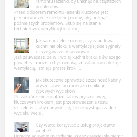
remontu łazienki, by uniknąć najczęstszych
problemów
Przed odbiorem remontu łazienki kluczowe jest
przeprowadzenie dokładnej oceny, aby uniknąć
późniejszych problemów. Skup się na stanie
technicznym, weryfikacji instalacji …
Jak samodzielnie ocenić, czy zabudowa
kuchni nie blokuje wentylacji i jakie sygnały
ostrzegawcze obserwować
Jeśli zauważasz, że w Twojej kuchni brakuje świeżego
powietrza, może to być oznaką, że zabudowa blokuje
wentylację. Istnieją proste kroki, …
Jak skutecznie sprawdzić szczelność kabiny
prysznicowej po montażu i uniknąć
typowych wycieków
Po zakończeniu montażu kabiny prysznicowej,
kluczowym krokiem jest przeprowadzenie testu
szczelności, aby upewnić się, że nie wystąpią żadne
wycieki. Wiele …
Czy warto korzystać z usług projektanta
wnętrz?
Urządzając swoje mieszkanie, coraz częściej skupiamy