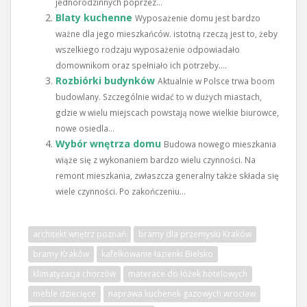
jednorodzinnych poprzez...
Blaty kuchenne
Wyposażenie domu jest bardzo
ważne dla jego mieszkańców. istotną rzeczą jest to, żeby
wszelkiego rodzaju wyposażenie odpowiadało
domownikom oraz spełniało ich potrzeby....
Rozbiórki budynków
Aktualnie w Polsce trwa boom
budowlany. Szczególnie widać to w dużych miastach,
gdzie w wielu miejscach powstają nowe wielkie biurowce,
nowe osiedla...
Wybór wnętrza domu
Budowa nowego mieszkania
wiąże się z wykonaniem bardzo wielu czynności. Na
remont mieszkania, zwłaszcza generalny także składa się
wiele czynności. Po zakończeniu...
architekt wnętrz poznań
bramy dla przemysłu Kraków
bramy Kraków
kafelkowanie łazienki Bielsko
klimatyzacja chorzów
materace do łóżek hotelowych
meble dziecięce
naprawa kuchenek gazowych wrocław