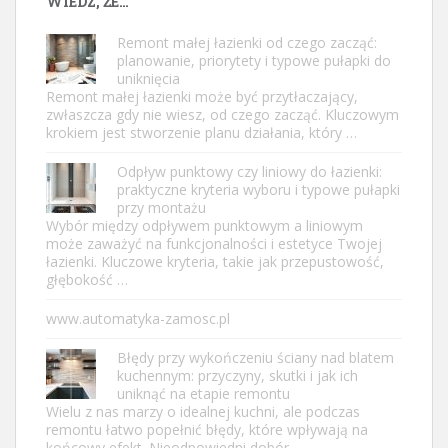
WIEDZ, ŻE…
Remont małej łazienki od czego zacząć:
planowanie, priorytety i typowe pułapki do
uniknięcia
Remont małej łazienki może być przytłaczający,
zwłaszcza gdy nie wiesz, od czego zacząć. Kluczowym
krokiem jest stworzenie planu działania, który …
Odpływ punktowy czy liniowy do łazienki:
praktyczne kryteria wyboru i typowe pułapki
przy montażu
Wybór między odpływem punktowym a liniowym
może zaważyć na funkcjonalności i estetyce Twojej
łazienki. Kluczowe kryteria, takie jak przepustowość,
głębokość …
www.automatyka-zamosc.pl
Błędy przy wykończeniu ściany nad blatem
kuchennym: przyczyny, skutki i jak ich
uniknąć na etapie remontu
Wielu z nas marzy o idealnej kuchni, ale podczas
remontu łatwo popełnić błędy, które wpływają na
końcowy efekt. Nieodpowiedni dobór …