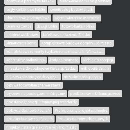
bramy dla przemysłu Kraków
budowanie domu od podstaw
cegły klinkierowe Lublin
cennik usług budowlanych
chłodnictwo przemysłowe
cięcie i wiercenie w betonie
Drzwi Katowice
dźwigi lublin
fotowoltaika Polska
geodeci wodzisław
kafelkowanie łazienki Bielsko
klimatyzacja konin
Kompleksowa budowa domów Trójmiasto
kompleksowe remonty i wykańczanie mieszkań - Warszawa
konstrukcje stalowe hal
kotły na biomasę
Meble do recepcji
mieszkanie dwupokojowe Kielce sprzedaż
mikropale cennik
naprawa sprzętu geodezyjnego
nieruchomości porady
ogniwa fotowoltaiczne warszawa
ogrzewanie podłogowe elektryczne
podbitka świerk skandynawski
podstawy geodezji inżynieryjnej standardy
pokrycia dachowe Poznań
Profesjonalny projektant wnętrz
projekty budowlane Poznań
Projekty domów szkieletowych
Projekty instalacji elektrycznych Trójmiasto