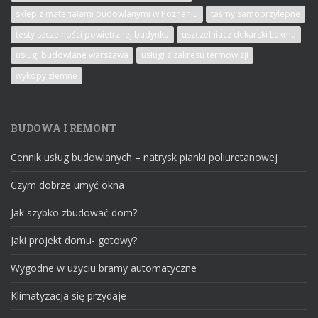
sklep z materiałami budowlanymi w Poznaniu
taśmy samoprzylepne
testy szczelności powietrznej budynku
uszczelniacz dekarski Lakma
usługi budowlane warszawa
usługi z zakresu termowizji
wykopy ziemne
BUDOWA I REMONT
Cennik usług budowlanych – natrysk pianki poliuretanowej
Czym dobrze umyć okna
Jak szybko zbudować dom?
Jaki projekt domu- gotowy?
Wygodne w użyciu bramy automatyczne
Klimatyzacja się przydaje