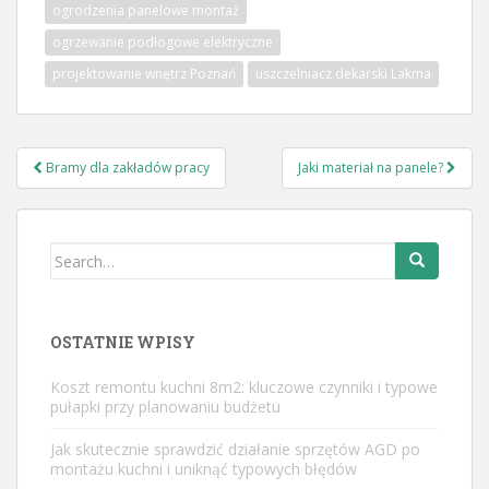
ogrodzenia panelowe montaż
ogrzewanie podłogowe elektryczne
projektowanie wnętrz Poznań
uszczelniacz dekarski Lakma
Nawigacja
Bramy dla zakładów pracy
Jaki materiał na panele?
wpisu
Search
for:
OSTATNIE WPISY
Koszt remontu kuchni 8m2: kluczowe czynniki i typowe
pułapki przy planowaniu budżetu
Jak skutecznie sprawdzić działanie sprzętów AGD po
montażu kuchni i uniknąć typowych błędów