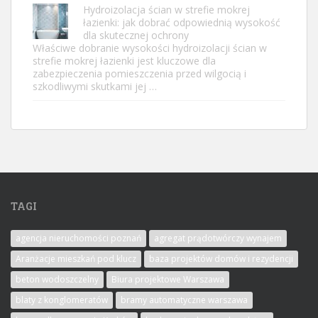
Hydroizolacja ścian w strefie mokrej
łazienki: jak dobrać odpowiednią wysokość
dla skutecznej ochrony
Właściwe dobranie wysokości hydroizolacji ścian w
strefie mokrej łazienki jest kluczowe dla
zabezpieczenia pomieszczenia przed wilgocią i
szkodliwymi skutkami jej …
TAGI
agencja nieruchomości poznań
agregat prądotwórczy wynajem
Aranżacje mieszkań pod klucz
baza projektów domów i rezydencji
beton wodoszczelny
Biura projektowe Warszawa
blaty z konglomeratów
bramy automatyczne warszawa