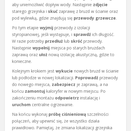
aby uniemożliwić dopływ wody. Następnie
zdjęcie
starego grzejnika i
skuć
zaprawę z bruzd w ścianie oraz
pod wylewką, gdzie znajdują się
przewody grzewcze
.
Po tym etapie
wyjmij
przewody z izolacji
styropianowej, jeśli występuje, i
sprawdź
ich długość.
W razie potrzeby
przedłuż
lub
skróć
przewody.
Następnie
wypełnij
miejsca po starych bruzdach
zaprawą oraz
ułoż
nową izolację akustyczną, gdzie to
konieczne.
Kolejnym krokiem jest
wykucie
nowych bruzd w ścianie
lub podłodze w nowej lokalizacji.
Poprowadź
przewody
do nowego miejsca,
zabezpiecz
je zaprawą, a na
końcu
zamontuj
kaloryfer w nowym miejscu. Po
zakończeniu montażu
odpowietrz
instalację i
uruchom
centralne ogrzewanie.
Na końcu wykonaj
próbę ciśnieniową
szczelności
połączeń, aby upewnić się, że wszystko działa
prawidłowo. Pamiętaj, że zmiana lokalizacji grzejnika