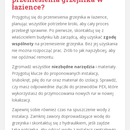
łazience?
Przygotuj się do przeniesienia grzejnika w łazience,
planując wszystkie potrzebne kroki, aby cały proces
przebiegł sprawnie. Po pierwsze, skontaktuj się z
właścicielem budynku lub zarządcą, aby uzyskać
zgodę
wspólnoty
na przeniesienie grzejnika. Bez jej uzyskania
nie można rozpocząć prac. Zrób to jak najszybciej, aby
nie opóźniać remontu.
Zgromadź wszystkie
niezbędne narzędzia
i materiały.
Przygotuj klucze do proponowanych instalacji,
śrubokręt, piłę do rur oraz materiał do izolacji. Sprawdź,
czy masz odpowiednie złączki do przewodów PEX, które
wykorzystasz do przymocowania nowych rur w nowej
lokalizacji.
Zapewnij sobie również czas na spuszczenie wody z
instalacji. Zamknij zawory doprowadzające wodę do
grzejnika i skontaktuj się z hydraulikiem, jeśli zajdzie
taka potrzeba, aby odciąć wodę z instalacji centralnego