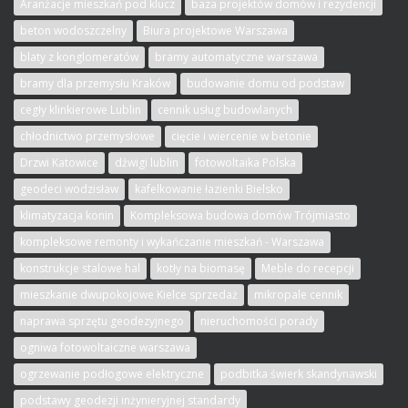
Aranżacje mieszkań pod klucz
baza projektów domów i rezydencji
beton wodoszczelny
Biura projektowe Warszawa
blaty z konglomeratów
bramy automatyczne warszawa
bramy dla przemysłu Kraków
budowanie domu od podstaw
cegły klinkierowe Lublin
cennik usług budowlanych
chłodnictwo przemysłowe
cięcie i wiercenie w betonie
Drzwi Katowice
dźwigi lublin
fotowoltaika Polska
geodeci wodzisław
kafelkowanie łazienki Bielsko
klimatyzacja konin
Kompleksowa budowa domów Trójmiasto
kompleksowe remonty i wykańczanie mieszkań - Warszawa
konstrukcje stalowe hal
kotły na biomasę
Meble do recepcji
mieszkanie dwupokojowe Kielce sprzedaż
mikropale cennik
naprawa sprzętu geodezyjnego
nieruchomości porady
ogniwa fotowoltaiczne warszawa
ogrzewanie podłogowe elektryczne
podbitka świerk skandynawski
podstawy geodezji inżynieryjnej standardy