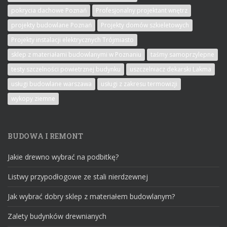
pokrycia dachowe Poznań
Profesjonalny projektant wnętrz
projekty budowlane Poznań
Projekty domów szkieletowych
Projekty instalacji elektrycznych Trójmiasto
sklep z materiałami budowlanymi w Poznaniu
taśmy samoprzylepne
testy szczelności powietrznej budynku
uszczelniacz dekarski Lakma
usługi budowlane warszawa
usługi z zakresu termowizji
wykopy ziemne
BUDOWA I REMONT
Jakie drewno wybrać na podbitkę?
Listwy przypodłogowe ze stali nierdzewnej
Jak wybrać dobry sklep z materiałem budowlanym?
Zalety budynków drewnianych