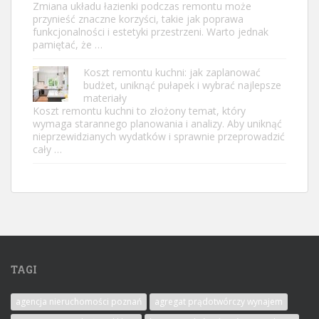
Zmiana układu łazienki podczas remontu może
przynieść znaczne korzyści, takie jak poprawa
funkcjonalności i estetyki przestrzeni. Warto jednak
pamiętać, że …
Koszt remontu kuchni: jak zaplanować
budżet, uniknąć pułapek i wybrać najlepsze
materiały
Koszt remontu kuchni to złożony temat, który
wymaga starannego planowania i analizy. Aby uniknąć
nieprzewidzianych wydatków i sprawnie przeprowadzić
cały …
TAGI
agencja nieruchomości poznań
agregat prądotwórczy wynajem