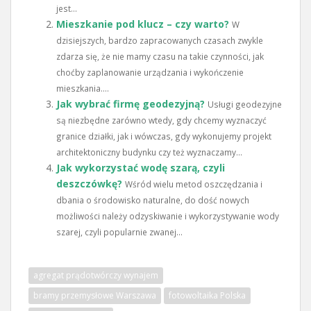
jest...
Mieszkanie pod klucz – czy warto?
W
dzisiejszych, bardzo zapracowanych czasach zwykle
zdarza się, że nie mamy czasu na takie czynności, jak
choćby zaplanowanie urządzania i wykończenie
mieszkania....
Jak wybrać firmę geodezyjną?
Usługi geodezyjne
są niezbędne zarówno wtedy, gdy chcemy wyznaczyć
granice działki, jak i wówczas, gdy wykonujemy projekt
architektoniczny budynku czy też wyznaczamy...
Jak wykorzystać wodę szarą, czyli
deszczówkę?
Wśród wielu metod oszczędzania i
dbania o środowisko naturalne, do dość nowych
możliwości należy odzyskiwanie i wykorzystywanie wody
szarej, czyli popularnie zwanej...
agregat prądotwórczy wynajem
bramy przemysłowe Warszawa
fotowoltaika Polska