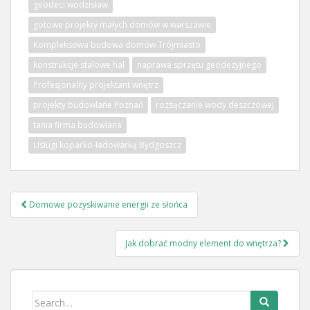
geodeci wodzisław
gotowe projekty małych domów w warszawie
Kompleksowa budowa domów Trójmiasto
konstrukcje stalowe hal
naprawa sprzętu geodezyjnego
Profesjonalny projektant wnętrz
projekty budowlane Poznań
rozsączanie wody deszczowej
tania firma budowlana
Usługi koparko-ładowarką Bydgoszcz
Nawigacja
Domowe pozyskiwanie energii ze słońca
wpisu
Jak dobrać modny element do wnętrza?
Search