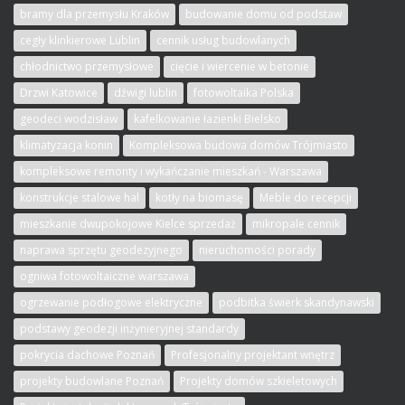
bramy dla przemysłu Kraków
budowanie domu od podstaw
cegły klinkierowe Lublin
cennik usług budowlanych
chłodnictwo przemysłowe
cięcie i wiercenie w betonie
Drzwi Katowice
dźwigi lublin
fotowoltaika Polska
geodeci wodzisław
kafelkowanie łazienki Bielsko
klimatyzacja konin
Kompleksowa budowa domów Trójmiasto
kompleksowe remonty i wykańczanie mieszkań - Warszawa
konstrukcje stalowe hal
kotły na biomasę
Meble do recepcji
mieszkanie dwupokojowe Kielce sprzedaż
mikropale cennik
naprawa sprzętu geodezyjnego
nieruchomości porady
ogniwa fotowoltaiczne warszawa
ogrzewanie podłogowe elektryczne
podbitka świerk skandynawski
podstawy geodezji inżynieryjnej standardy
pokrycia dachowe Poznań
Profesjonalny projektant wnętrz
projekty budowlane Poznań
Projekty domów szkieletowych