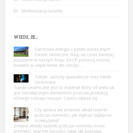
Modernizacja łazienki
WIEDZ, ŻE…
Darmowa energia z paneli słonecznych
Panele słoneczne stają się coraz bardziej
popularne w naszym kraju. Za ich pomocą można
bowiem w ciepłe letnie dni cieszyć …
Tulejki, zasłony spawalnicze oraz miedź
chromowa
Tulejki ceramiczne Jest to materiał który od wielu lat
jest nieodłącznym elementem podczas produkcji
różnego rodzaju maszyn. Często zdarza się …
Czy opłaca się zmieniać układ łazienki
podczas remontu i jak wybrać najlepsze
rozwiązania?
Zmiana układu łazienki podczas remontu może
przynieść znaczne korzyści, takie jak poprawa