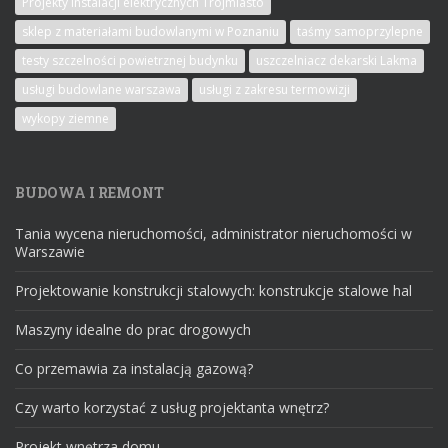
Projekty instalacji elektrycznych Trójmiasto
sklep z materiałami budowlanymi w Poznaniu
taśmy samoprzylepne
testy szczelności powietrznej budynku
uszczelniacz dekarski Lakma
usługi budowlane warszawa
usługi z zakresu termowizji
wykopy ziemne
BUDOWA I REMONT
Tania wycena nieruchomości, administrator nieruchomości w
Warszawie
Projektowanie konstrukcji stalowych: konstrukcje stalowe hal
Maszyny idealne do prac drogowych
Co przemawia za instalacją gazową?
Czy warto korzystać z usług projektanta wnętrz?
Projekt wnętrza domu