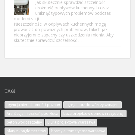
Jak skutecznie sprawdzić szczelność i
drożność odpływów kuchennych oraz
uniknąć typowych problemów podczas
modernizacji
Nieszczelności w odpływach kuchennych mogą
prowadzić do poważnych problemów, takich jak
nieprzyjemne zapachy czy uszkodzenia mienia. Aby
skutecznie sprawdzić szczelność …
TAGI
agencja nieruchomości poznań
agregat prądotwórczy wynajem
Aranżacje mieszkań pod klucz
baza projektów domów i rezydencji
beton wodoszczelny
Biura projektowe Warszawa
blaty z konglomeratów
bramy automatyczne warszawa