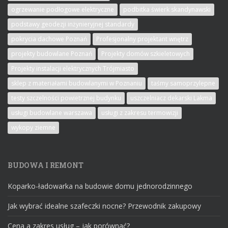
ogrzewanie podłogowe elektryczne
podbitka świerk skandynawski
podstawy geodezji inżynieryjnej standardy
pokrycia dachowe Poznań
Profesjonalny projektant wnętrz
projekty budowlane Poznań
Projekty domów szkieletowych
Projekty instalacji elektrycznych Trójmiasto
sklep z materiałami budowlanymi w Poznaniu
taśmy samoprzylepne
testy szczelności powietrznej budynku
uszczelniacz dekarski Lakma
usługi budowlane warszawa
usługi z zakresu termowizji
wykopy ziemne
BUDOWA I REMONT
Koparko-ładowarka na budowie domu jednorodzinnego
Jak wybrać idealne szafeczki nocne? Przewodnik zakupowy
Cena a zakres usług – jak porównać?