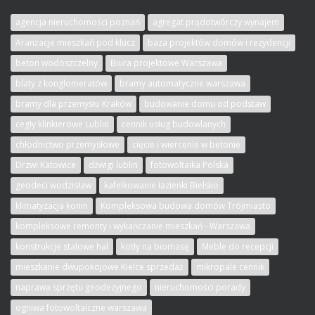
agencja nieruchomości poznań
agregat prądotwórczy wynajem
Aranżacje mieszkań pod klucz
baza projektów domów i rezydencji
beton wodoszczelny
Biura projektowe Warszawa
blaty z konglomeratów
bramy automatyczne warszawa
bramy dla przemysłu Kraków
budowanie domu od podstaw
cegły klinkierowe Lublin
cennik usług budowlanych
chłodnictwo przemysłowe
cięcie i wiercenie w betonie
Drzwi Katowice
dźwigi lublin
fotowoltaika Polska
geodeci wodzisław
kafelkowanie łazienki Bielsko
klimatyzacja konin
Kompleksowa budowa domów Trójmiasto
kompleksowe remonty i wykańczanie mieszkań - Warszawa
konstrukcje stalowe hal
kotły na biomasę
Meble do recepcji
mieszkanie dwupokojowe Kielce sprzedaż
mikropale cennik
naprawa sprzętu geodezyjnego
nieruchomości porady
ogniwa fotowoltaiczne warszawa