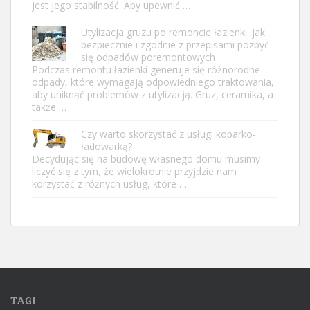
jest jego stabilność. Aby upewnić …
Utylizacja gruzu po remoncie łazienki: jak
bezpiecznie i zgodnie z przepisami pozbyć
się odpadów poremontowych
Podczas remontu łazienki generuje się różnorodne
odpady, które wymagają odpowiedniego traktowania,
aby uniknąć problemów z utylizacją. Gruz, ceramika, a
także …
Czy warto skorzystać z usługi koparko-
ładowarką?
Decydując się na budowę własnego domu musimy
liczyć się z tym, że wielokrotnie przyjdzie nam
korzystać z różnych usług, które …
TAGI