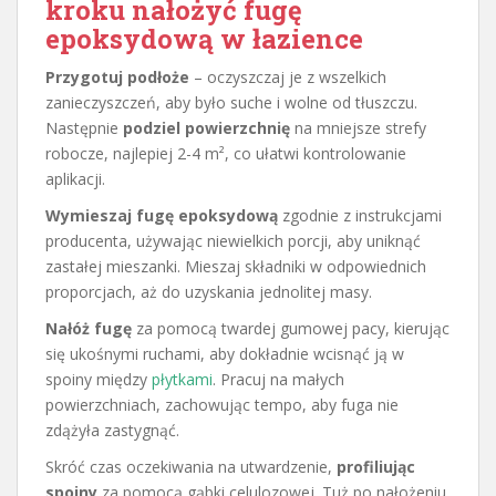
kroku nałożyć fugę
epoksydową w łazience
Przygotuj podłoże
– oczyszczaj je z wszelkich
zanieczyszczeń, aby było suche i wolne od tłuszczu.
Następnie
podziel powierzchnię
na mniejsze strefy
robocze, najlepiej 2-4 m², co ułatwi kontrolowanie
aplikacji.
Wymieszaj fugę epoksydową
zgodnie z instrukcjami
producenta, używając niewielkich porcji, aby uniknąć
zastałej mieszanki. Mieszaj składniki w odpowiednich
proporcjach, aż do uzyskania jednolitej masy.
Nałóż fugę
za pomocą twardej gumowej pacy, kierując
się ukośnymi ruchami, aby dokładnie wcisnąć ją w
spoiny między
płytkami
. Pracuj na małych
powierzchniach, zachowując tempo, aby fuga nie
zdążyła zastygnąć.
Skróć czas oczekiwania na utwardzenie,
profiliując
spoiny
za pomocą gąbki celulozowej. Tuż po nałożeniu