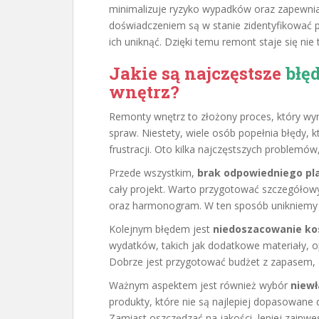
minimalizuje ryzyko wypadków oraz zapewni
doświadczeniem są w stanie zidentyfikować p
ich uniknąć. Dzięki temu remont staje się nie 
Jakie są najczęstsze
błę
wnętrz?
Remonty wnętrz to złożony proces, który wy
spraw. Niestety, wiele osób popełnia błędy,
frustracji. Oto kilka najczęstszych problemów,
Przede wszystkim,
brak odpowiedniego pl
cały projekt. Warto przygotować szczegółowy
oraz harmonogram. W ten sposób unikniemy 
Kolejnym błędem jest
niedoszacowanie k
wydatków, takich jak dodatkowe materiały, o
Dobrze jest przygotować budżet z zapasem, 
Ważnym aspektem jest również wybór
niewł
produkty, które nie są najlepiej dopasowane
Zamiast oszczędzać na jakości, lepiej zainw