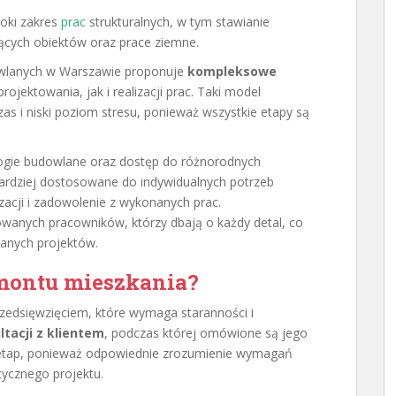
roki zakres
prac
strukturalnych, w tym stawianie
ących obiektów oraz prace ziemne.
dowlanych w Warszawie proponuje
kompleksowe
ojektowania, jak i realizacji prac. Taki model
as i niski poziom stresu, ponieważ wszystkie etapy są
ogie budowlane oraz dostęp do różnorodnych
 bardziej dostosowane do indywidualnych potrzeb
zacji i zadowolenie z wykonanych prac.
wanych pracowników, którzy dbają o każdy detal, co
wanych projektów.
emontu mieszkania?
zedsięwzięciem, które wymaga staranności i
ltacji z klientem
, podczas której omówione są jego
y etap, ponieważ odpowiednie zrozumienie wymagań
tycznego projektu.