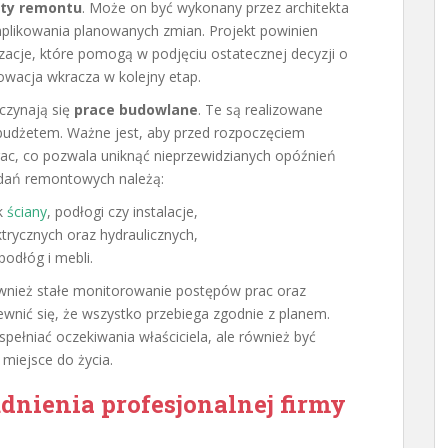
kty remontu
. Może on być wykonany przez architekta
mplikowania planowanych zmian. Projekt powinien
acje, które pomogą w podjęciu ostatecznej decyzji o
nowacja wkracza w kolejny etap.
czynają się
prace budowlane
. Te są realizowane
udżetem. Ważne jest, aby przed rozpoczęciem
ac, co pozwala uniknąć nieprzewidzianych opóźnień
dań remontowych należą:
ak
ściany
, podłogi czy instalacje,
trycznych oraz hydraulicznych,
odłóg i mebli.
ównież stałe monitorowanie postępów prac oraz
nić się, że wszystko przebiega zgodnie z planem.
spełniać oczekiwania właściciela, ale również być
 miejsce do życia.
udnienia profesjonalnej firmy