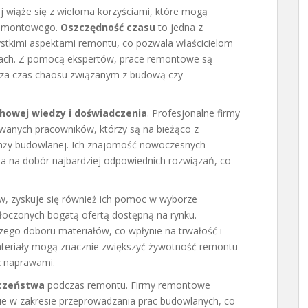
j wiąże się z wieloma korzyściami, które mogą
remontowego.
Oszczędność czasu
to jedna z
zystkimi aspektami remontu, co pozwala właścicielom
kach. Z pomocą ekspertów, prace remontowe są
nicza czas chaosu związanym z budową czy
howej wiedzy i doświadczenia
. Profesjonalne firmy
anych pracowników, którzy są na bieżąco z
anży budowlanej. Ich znajomość nowoczesnych
a na dobór najbardziej odpowiednich rozwiązań, co
w, zyskuje się również ich pomoc w wyborze
tłoczonych bogatą ofertą dostępną na rynku.
pszego doboru materiałów, co wpłynie na trwałość i
ateriały mogą znacznie zwiększyć żywotność remontu
z naprawami.
czeństwa
podczas remontu. Firmy remontowe
ie w zakresie przeprowadzania prac budowlanych, co