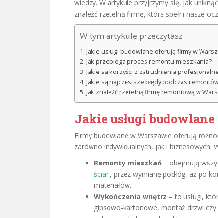
wiedzy. W artykule przyjrzymy się, jak unik
znaleźć rzetelną firmę, która spełni nasze oc
W tym artykule przeczytasz
Jakie usługi budowlane oferują firmy w Wars
Jak przebiega proces remontu mieszkania?
Jakie są korzyści z zatrudnienia profesjonaln
Jakie są najczęstsze błędy podczas remontó
Jak znaleźć rzetelną firmę remontową w War
Jakie usługi budowlane
Firmy budowlane w Warszawie oferują różnor
zarówno indywidualnych, jak i biznesowych. 
Remonty mieszkań
– obejmują wszys
ścian
, przez wymianę podłóg, aż po 
materiałów.
Wykończenia wnętrz
– to usługi, któ
gipsowo-kartonowe, montaż drzwi czy