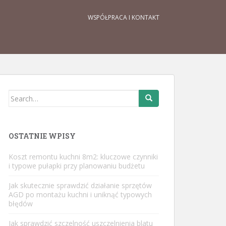
WSPÓŁPRACA I KONTAKT
Search
for:
OSTATNIE WPISY
Koszt remontu kuchni 8m2: kluczowe czynniki
i typowe pułapki przy planowaniu budżetu
Jak skutecznie sprawdzić działanie sprzętów
AGD po montażu kuchni i uniknąć typowych
błędów
Jak sprawdzić szczelność uszczelnienia blatu