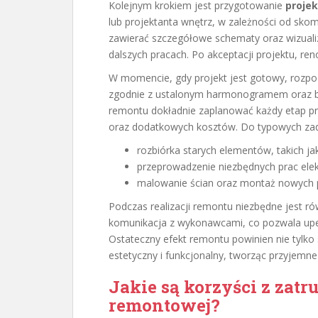
Kolejnym krokiem jest przygotowanie
proje
lub projektanta wnętrz, w zależności od sko
zawierać szczegółowe schematy oraz wizualiz
dalszych pracach. Po akceptacji projektu, re
W momencie, gdy projekt jest gotowy, rozpo
zgodnie z ustalonym harmonogramem oraz b
remontu dokładnie zaplanować każdy etap pr
oraz dodatkowych kosztów. Do typowych za
rozbiórka starych elementów, takich j
przeprowadzenie niezbędnych prac elek
malowanie ścian oraz montaż nowych p
Podczas realizacji remontu niezbędne jest r
komunikacja z wykonawcami, co pozwala upew
Ostateczny efekt remontu powinien nie tylko 
estetyczny i funkcjonalny, tworząc przyjemne
Jakie są korzyści z zatr
remontowej?