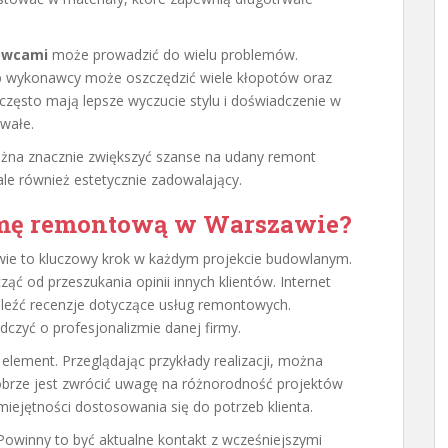
howcami
może prowadzić do wielu problemów.
ub wykonawcy może oszczędzić wiele kłopotów oraz
zęsto mają lepsze wyczucie stylu i doświadczenie w
rwałe.
ożna znacznie zwiększyć szanse na udany remont
 ale również estetycznie zadowalający.
irmę remontową w Warszawie?
wie to kluczowy krok w każdym projekcie budowlanym.
 od przeszukania opinii innych klientów. Internet
aleźć recenzje dotyczące usług remontowych.
czyć o profesjonalizmie danej firmy.
element. Przeglądając przykłady realizacji, można
 Dobrze jest zwrócić uwagę na różnorodność projektów
miejętności dostosowania się do potrzeb klienta.
 Powinny to być aktualne kontakt z wcześniejszymi