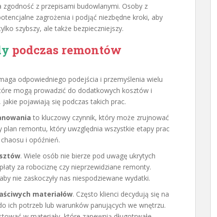
a zgodność z przepisami budowlanymi. Osoby z
otencjalne zagrożenia i podjąć niezbędne kroki, aby
tylko szybszy, ale także bezpieczniejszy.
dy
podczas remontów
maga odpowiedniego podejścia i przemyślenia wielu
 które mogą prowadzić do dodatkowych kosztów i
 jakie pojawiają się podczas takich prac.
anowania
to kluczowy czynnik, który może zrujnować
 plan remontu, który uwzględnia wszystkie etapy prac
chaosu i opóźnień.
osztów
. Wiele osób nie bierze pod uwagę ukrytych
płaty za robociznę czy nieprzewidziane remonty.
aby nie zaskoczyły nas niespodziewane wydatki.
aściwych materiałów
. Często klienci decydują się na
 do ich potrzeb lub warunków panujących we wnętrzu.
estować w materiały, które zapewnią długotrwałe