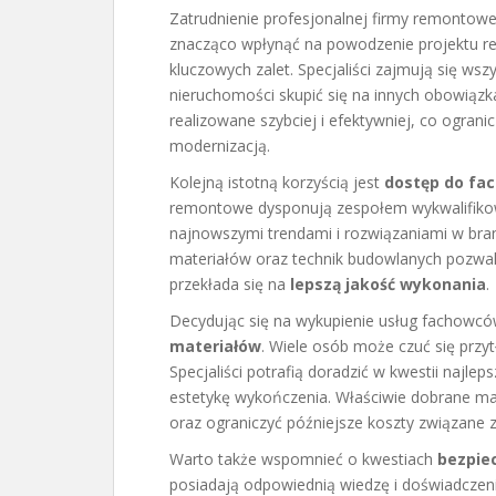
Zatrudnienie profesjonalnej firmy remontowe
znacząco wpłynąć na powodzenie projektu 
kluczowych zalet. Specjaliści zajmują się ws
nieruchomości skupić się na innych obowiąz
realizowane szybciej i efektywniej, co ogra
modernizacją.
Kolejną istotną korzyścią jest
dostęp do fac
remontowe dysponują zespołem wykwalifikow
najnowszymi trendami i rozwiązaniami w br
materiałów oraz technik budowlanych pozwal
przekłada się na
lepszą jakość wykonania
.
Decydując się na wykupienie usług fachowcó
materiałów
. Wiele osób może czuć się przy
Specjaliści potrafią doradzić w kwestii najle
estetykę wykończenia. Właściwie dobrane m
oraz ograniczyć późniejsze koszty związane 
Warto także wspomnieć o kwestiach
bezpie
posiadają odpowiednią wiedzę i doświadczen