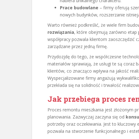
nabiera unikalnego charakteru.
Prace budowlane
– firmy oferują sze
nowych budynków, rozszerzanie istniej
Warto również podkreślić, że wiele firm bu
rozwiązania
, które obejmują zarówno etap pr
współpracy pozwala klientom zaoszczędzić cz
zarządzane przez jedną firmę.
Przydozjdę do tego, że współczesne technol
materiałów sprawiają, że usługi te są coraz
klientów, co znacząco wpływa na jakość reali
Wyspecjalizowane firmy angażują wykwalifiko
przekłada się na solidność i trwałość realizo
Jak przebiega proces r
Proces remontu mieszkania jest złożonym pr
planowania. Zazwyczaj zaczyna się od
konsu
potrzeby oraz oczekiwania. Jest to kluczow
pozwala na stworzenie funkcjonalnego i este