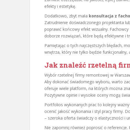
efekty i estetykę.
Dodatkowo, zbyt mała
konsultacja z fac
Zatrudnienie doświadczonego projektanta l
poprawić końcowy efekt wizualny. Fachowcy c
doborze rozwiązań, które będą efektywne i t
Pamiętając o tych najczęstszych błędach, m
wnętrza, który nie tylko będzie funkcjonalny,
Jak znaleźć rzetelną f
Wybór rzetelnej firmy remontowej w Warsza
Aby dokonać świadomego wyboru, warto zacząć
oferuje wiele platform, na których można zn
Pozytywne opinie i wysokie oceny mogą świad
Portfolios wykonanych prac to kolejny ważny 
ocenić jakość wykonania i styl pracy firmy.
– szeroka oferta świadczy o elastyczności i u
Nie zapomnij również poprosić o referencje.