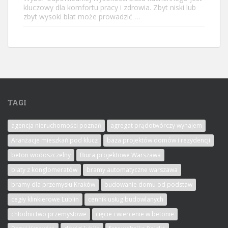
kluczowy dla komfortu pracy i zdrowia. Zbyt niski lub
zbyt wysoki blat może prowadzić …
TAGI
agencja nieruchomości poznań
agregat prądotwórczy wynajem
Aranżacje mieszkań pod klucz
baza projektów domów i rezydencji
beton wodoszczelny
Biura projektowe Warszawa
blaty z konglomeratów
bramy automatyczne warszawa
bramy dla przemysłu Kraków
budowanie domu od podstaw
cegły klinkierowe Lublin
cennik usług budowlanych
chłodnictwo przemysłowe
cięcie i wiercenie w betonie