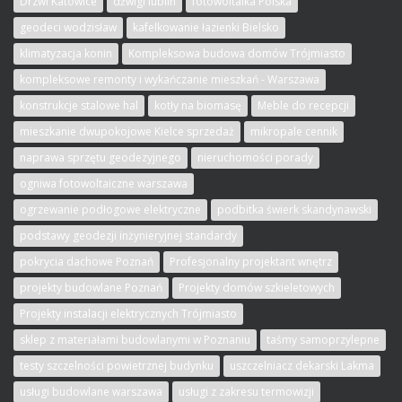
Drzwi Katowice
dźwigi lublin
fotowoltaika Polska
geodeci wodzisław
kafelkowanie łazienki Bielsko
klimatyzacja konin
Kompleksowa budowa domów Trójmiasto
kompleksowe remonty i wykańczanie mieszkań - Warszawa
konstrukcje stalowe hal
kotły na biomasę
Meble do recepcji
mieszkanie dwupokojowe Kielce sprzedaż
mikropale cennik
naprawa sprzętu geodezyjnego
nieruchomości porady
ogniwa fotowoltaiczne warszawa
ogrzewanie podłogowe elektryczne
podbitka świerk skandynawski
podstawy geodezji inżynieryjnej standardy
pokrycia dachowe Poznań
Profesjonalny projektant wnętrz
projekty budowlane Poznań
Projekty domów szkieletowych
Projekty instalacji elektrycznych Trójmiasto
sklep z materiałami budowlanymi w Poznaniu
taśmy samoprzylepne
testy szczelności powietrznej budynku
uszczelniacz dekarski Lakma
usługi budowlane warszawa
usługi z zakresu termowizji