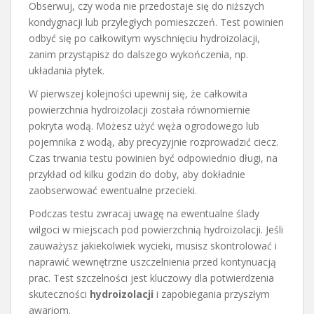
Obserwuj, czy woda nie przedostaje się do niższych
kondygnacji lub przyległych pomieszczeń. Test powinien
odbyć się po całkowitym wyschnięciu hydroizolacji,
zanim przystąpisz do dalszego wykończenia, np.
układania płytek.
W pierwszej kolejności upewnij się, że całkowita
powierzchnia hydroizolacji została równomiernie
pokryta wodą. Możesz użyć węża ogrodowego lub
pojemnika z wodą, aby precyzyjnie rozprowadzić ciecz.
Czas trwania testu powinien być odpowiednio długi, na
przykład od kilku godzin do doby, aby dokładnie
zaobserwować ewentualne przecieki.
Podczas testu zwracaj uwagę na ewentualne ślady
wilgoci w miejscach pod powierzchnią hydroizolacji. Jeśli
zauważysz jakiekolwiek wycieki, musisz skontrolować i
naprawić wewnętrzne uszczelnienia przed kontynuacją
prac. Test szczelności jest kluczowy dla potwierdzenia
skuteczności
hydroizolacji
i zapobiegania przyszłym
awariom.