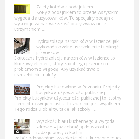
Zalety kotłów z podajnikiem
Kotły z podajnikiem to przede wszystkim
wygoda dla użytkowników. To specjalny podajnik
wykonuje za nas większość pracy związanej z
utrzymaniem …
Hydroizolacja narożników w łazience: jak
wykonać szczelne uszczelnienie i uniknąć
przecieków
Skuteczna hydroizolacja narożników w łazience to
kluczowy element, który zapobiega przeciekom i
problemom z wilgocią. Aby uzyskać trwałe
uszczelnienie, należy …
Projekty budowlane w Poznaniu. Projekty
budynków użyteczności publicznej
Projekty budynków użyteczności publicznej to istotny
element rozwoju miast, a Poznań nie jest wyjątkiem.
Tego rodzaju obiekty, takie jak szkoły, …
Wysokość blatu kuchennego a wygoda i
zdrowie – jak dobrać ją do wzrostu i
rodzaju pracy w kuchni
Wybór odpowiedniej wysokości blatu kuchennego jest