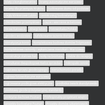
blaty z konglomeratów
bramy automatyczne warszawa
bramy dla przemysłu Kraków
budowanie domu od podstaw
cegły klinkierowe Lublin
cennik usług budowlanych
chłodnictwo przemysłowe
cięcie i wiercenie w betonie
Drzwi Katowice
dźwigi lublin
fotowoltaika Polska
geodeci wodzisław
kafelkowanie łazienki Bielsko
klimatyzacja konin
Kompleksowa budowa domów Trójmiasto
kompleksowe remonty i wykańczanie mieszkań - Warszawa
konstrukcje stalowe hal
kotły na biomasę
Meble do recepcji
mieszkanie dwupokojowe Kielce sprzedaż
mikropale cennik
naprawa sprzętu geodezyjnego
nieruchomości porady
ogniwa fotowoltaiczne warszawa
ogrzewanie podłogowe elektryczne
podbitka świerk skandynawski
podstawy geodezji inżynieryjnej standardy
pokrycia dachowe Poznań
Profesjonalny projektant wnętrz
projekty budowlane Poznań
Projekty domów szkieletowych