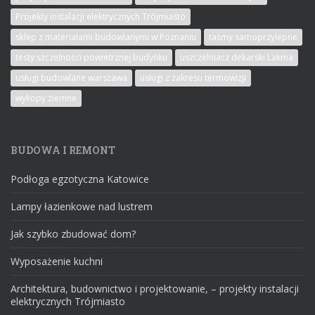
Projekty instalacji elektrycznych Trójmiasto
sklep z materiałami budowlanymi w Poznaniu
taśmy samoprzylepne
testy szczelności powietrznej budynku
uszczelniacz dekarski Lakma
usługi budowlane warszawa
usługi z zakresu termowizji
wykopy ziemne
BUDOWA I REMONT
Podłoga egzotyczna Katowice
Lampy łazienkowe nad lustrem
Jak szybko zbudować dom?
Wyposażenie kuchni
Architektura, budownictwo i projektowanie, – projekty instalacji
elektrycznych Trójmiasto