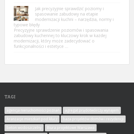
Jak precyzyjnie sprawdzić poziomy i
spasowanie zabudowy na etapie
modernizacji kuchni – narzędzia, normy i
typowe błędy
Precyzyjne sprawdzenie poziomów i spasowania
zabudowy kuchennej to kluczowy krok w każdej
modernizacji, który może zadecydować o
funkcjonalności i estetyce …
TAGI
agencja nieruchomości poznań
agregat prądotwórczy wynajem
Aranżacje mieszkań pod klucz
baza projektów domów i rezydencji
beton wodoszczelny
Biura projektowe Warszawa