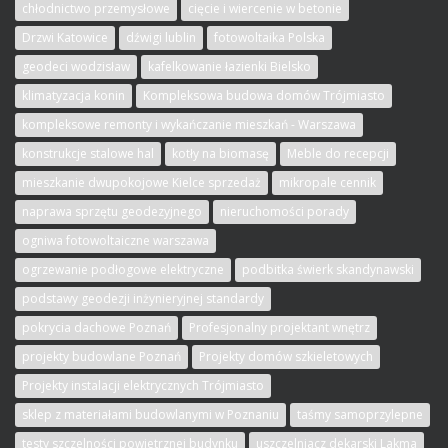
chłodnictwo przemysłowe
cięcie i wiercenie w betonie
Drzwi Katowice
dźwigi lublin
fotowoltaika Polska
geodeci wodzisław
kafelkowanie łazienki Bielsko
klimatyzacja konin
Kompleksowa budowa domów Trójmiasto
kompleksowe remonty i wykańczanie mieszkań - Warszawa
konstrukcje stalowe hal
kotły na biomasę
Meble do recepcji
mieszkanie dwupokojowe Kielce sprzedaż
mikropale cennik
naprawa sprzętu geodezyjnego
nieruchomości porady
ogniwa fotowoltaiczne warszawa
ogrzewanie podłogowe elektryczne
podbitka świerk skandynawski
podstawy geodezji inżynieryjnej standardy
pokrycia dachowe Poznań
Profesjonalny projektant wnętrz
projekty budowlane Poznań
Projekty domów szkieletowych
Projekty instalacji elektrycznych Trójmiasto
sklep z materiałami budowlanymi w Poznaniu
taśmy samoprzylepne
testy szczelności powietrznej budynku
uszczelniacz dekarski Lakma