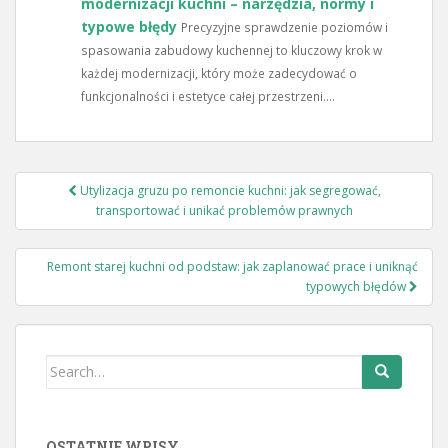
modernizacji kuchni – narzędzia, normy i
typowe błędy
Precyzyjne sprawdzenie poziomów i
spasowania zabudowy kuchennej to kluczowy krok w
każdej modernizacji, który może zadecydować o
funkcjonalności i estetyce całej przestrzeni....
Nawigacja
Utylizacja gruzu po remoncie kuchni: jak segregować,
wpisu
transportować i unikać problemów prawnych
Remont starej kuchni od podstaw: jak zaplanować prace i uniknąć
typowych błędów
Search
for:
OSTATNIE WPISY