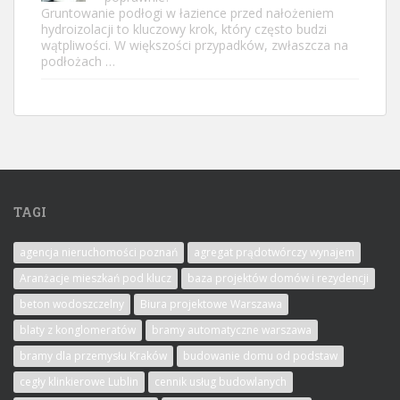
Gruntowanie podłogi w łazience przed nałożeniem
hydroizolacji to kluczowy krok, który często budzi
wątpliwości. W większości przypadków, zwłaszcza na
podłożach …
TAGI
agencja nieruchomości poznań
agregat prądotwórczy wynajem
Aranżacje mieszkań pod klucz
baza projektów domów i rezydencji
beton wodoszczelny
Biura projektowe Warszawa
blaty z konglomeratów
bramy automatyczne warszawa
bramy dla przemysłu Kraków
budowanie domu od podstaw
cegły klinkierowe Lublin
cennik usług budowlanych