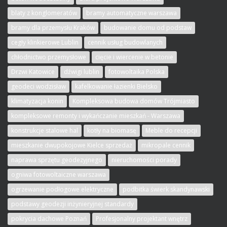
blaty z konglomeratów
bramy automatyczne warszawa
bramy dla przemysłu Kraków
budowanie domu od podstaw
cegły klinkierowe Lublin
cennik usług budowlanych
chłodnictwo przemysłowe
cięcie i wiercenie w betonie
Drzwi Katowice
dźwigi lublin
fotowoltaika Polska
geodeci wodzisław
kafelkowanie łazienki Bielsko
klimatyzacja konin
Kompleksowa budowa domów Trójmiasto
kompleksowe remonty i wykańczanie mieszkań - Warszawa
konstrukcje stalowe hal
kotły na biomasę
Meble do recepcji
mieszkanie dwupokojowe Kielce sprzedaż
mikropale cennik
naprawa sprzętu geodezyjnego
nieruchomości porady
ogniwa fotowoltaiczne warszawa
ogrzewanie podłogowe elektryczne
podbitka świerk skandynawski
podstawy geodezji inżynieryjnej standardy
pokrycia dachowe Poznań
Profesjonalny projektant wnętrz