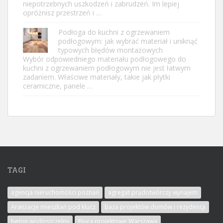
niepotrzebnych uszkodzeń i zabrudzeń. Im lepiej
opróżnisz przestrzeń i …
Podłoga do kuchni z ogrzewaniem
podłogowym: jak wybrać materiał i uniknąć
typowych błędów montażowych
Wybór odpowiedniego materiału podłogowego do
kuchni z ogrzewaniem podłogowym nie jest łatwym
zadaniem. Właściwe materiały, takie jak płytki
ceramiczne, panele …
TAGI
agencja nieruchomości poznań
agregat prądotwórczy wynajem
Aranżacje mieszkań pod klucz
baza projektów domów i rezydencji
beton wodoszczelny
Biura projektowe Warszawa