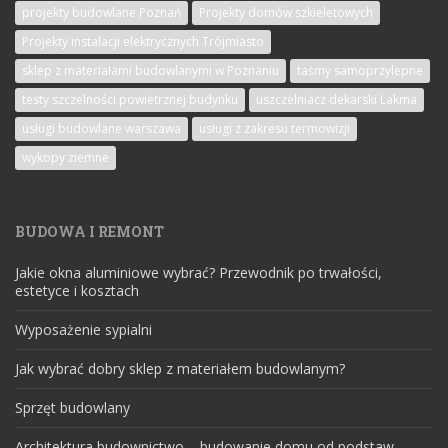
projekty budowlane Poznań
Projekty domów szkieletowych
Projekty instalacji elektrycznych Trójmiasto
sklep z materiałami budowlanymi w Poznaniu
taśmy samoprzylepne
testy szczelności powietrznej budynku
uszczelniacz dekarski Lakma
usługi budowlane warszawa
usługi z zakresu termowizji
wykopy ziemne
BUDOWA I REMONT
Jakie okna aluminiowe wybrać? Przewodnik po trwałości,
estetyce i kosztach
Wyposażenie sypialni
Jak wybrać dobry sklep z materiałem budowlanym?
Sprzęt budowlany
Architektura budownictwo – budowanie domu od podstaw.