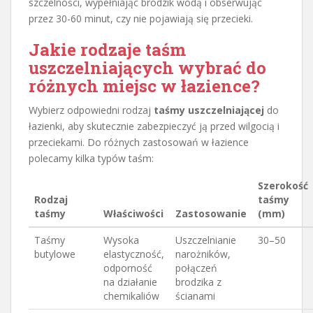
szczelności, wypełniając brodzik wodą i obserwując
przez 30-60 minut, czy nie pojawiają się przecieki.
Jakie rodzaje taśm
uszczelniających wybrać do
różnych miejsc w łazience?
Wybierz odpowiedni rodzaj
taśmy uszczelniającej
do
łazienki, aby skutecznie zabezpieczyć ją przed wilgocią i
przeciekami. Do różnych zastosowań w łazience
polecamy kilka typów taśm:
Szerokość
Rodzaj
taśmy
taśmy
Właściwości
Zastosowanie
(mm)
Taśmy
Wysoka
Uszczelnianie
30–50
butylowe
elastyczność,
narożników,
odporność
połączeń
na działanie
brodzika z
chemikaliów
ścianami