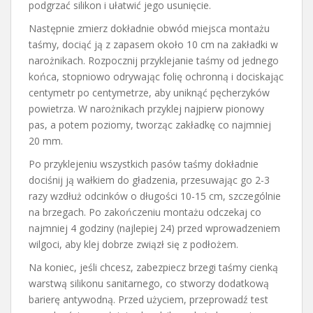
podgrzać silikon i ułatwić jego usunięcie.
Następnie zmierz dokładnie obwód miejsca montażu
taśmy, dociąć ją z zapasem około 10 cm na zakładki w
narożnikach. Rozpocznij przyklejanie taśmy od jednego
końca, stopniowo odrywając folię ochronną i dociskając
centymetr po centymetrze, aby uniknąć pęcherzyków
powietrza. W narożnikach przyklej najpierw pionowy
pas, a potem poziomy, tworząc zakładkę co najmniej
20 mm.
Po przyklejeniu wszystkich pasów taśmy dokładnie
dociśnij ją wałkiem do gładzenia, przesuwając go 2-3
razy wzdłuż odcinków o długości 10-15 cm, szczególnie
na brzegach. Po zakończeniu montażu odczekaj co
najmniej 4 godziny (najlepiej 24) przed wprowadzeniem
wilgoci, aby klej dobrze związł się z podłożem.
Na koniec, jeśli chcesz, zabezpiecz brzegi taśmy cienką
warstwą silikonu sanitarnego, co stworzy dodatkową
barierę antywodną. Przed użyciem, przeprowadź test