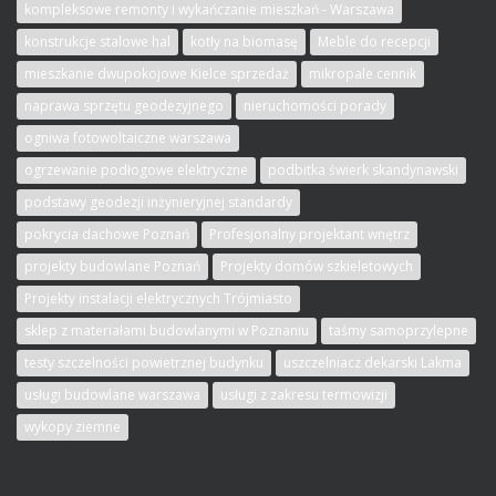
kompleksowe remonty i wykańczanie mieszkań - Warszawa
konstrukcje stalowe hal
kotły na biomasę
Meble do recepcji
mieszkanie dwupokojowe Kielce sprzedaż
mikropale cennik
naprawa sprzętu geodezyjnego
nieruchomości porady
ogniwa fotowoltaiczne warszawa
ogrzewanie podłogowe elektryczne
podbitka świerk skandynawski
podstawy geodezji inżynieryjnej standardy
pokrycia dachowe Poznań
Profesjonalny projektant wnętrz
projekty budowlane Poznań
Projekty domów szkieletowych
Projekty instalacji elektrycznych Trójmiasto
sklep z materiałami budowlanymi w Poznaniu
taśmy samoprzylepne
testy szczelności powietrznej budynku
uszczelniacz dekarski Lakma
usługi budowlane warszawa
usługi z zakresu termowizji
wykopy ziemne