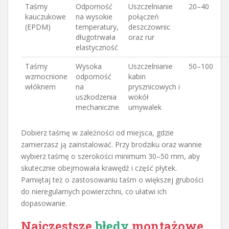
Taśmy
Odporność
Uszczelnianie
20–40
kauczukowe
na wysokie
połączeń
(EPDM)
temperatury,
deszczownic
długotrwała
oraz rur
elastyczność
Taśmy
Wysoka
Uszczelnianie
50–100
wzmocnione
odporność
kabin
włóknem
na
prysznicowych i
uszkodzenia
wokół
mechaniczne
umywalek
Dobierz taśmę w zależności od miejsca, gdzie
zamierzasz ją zainstalować. Przy brodziku oraz wannie
wybierz taśmę o szerokości minimum 30–50 mm, aby
skutecznie obejmowała krawędź i część płytek.
Pamiętaj też o zastosowaniu taśm o większej grubości
do nieregularnych powierzchni, co ułatwi ich
dopasowanie.
Najczęstsze
błędy
montażowe