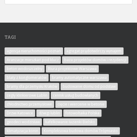
TAGI
agencja nieruchomości poznań
agregat prądotwórczy wynajem
Aranżacje mieszkań pod klucz
baza projektów domów i rezydencji
beton wodoszczelny
Biura projektowe Warszawa
blaty z konglomeratów
bramy automatyczne warszawa
bramy dla przemysłu Kraków
budowanie domu od podstaw
cegły klinkierowe Lublin
cennik usług budowlanych
chłodnictwo przemysłowe
cięcie i wiercenie w betonie
Drzwi Katowice
dźwigi lublin
fotowoltaika Polska
geodeci wodzisław
kafelkowanie łazienki Bielsko
klimatyzacja konin
Kompleksowa budowa domów Trójmiasto