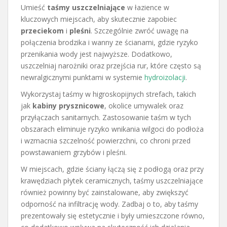
Umieść
taśmy uszczelniające
w łazience w
kluczowych miejscach, aby skutecznie zapobiec
przeciekom
i
pleśni
. Szczególnie zwróć uwagę na
połączenia brodzika i wanny ze ścianami, gdzie ryzyko
przenikania wody jest najwyższe. Dodatkowo,
uszczelniaj narożniki oraz przejścia rur, które często są
newralgicznymi punktami w systemie
hydroizolacji
.
Wykorzystaj taśmy w higroskopijnych strefach, takich
jak
kabiny prysznicowe
, okolice umywalek oraz
przyłączach sanitarnych. Zastosowanie taśm w tych
obszarach eliminuje ryzyko wnikania wilgoci do podłoża
i wzmacnia szczelność powierzchni, co chroni przed
powstawaniem grzybów i pleśni.
W miejscach, gdzie ściany łączą się z podłogą oraz przy
krawędziach płytek ceramicznych, taśmy uszczelniające
również powinny być zainstalowane, aby zwiększyć
odporność na infiltrację wody. Zadbaj o to, aby taśmy
prezentowały się estetycznie i były umieszczone równo,