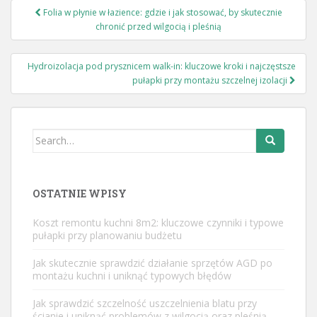
Nawigacja
Folia w płynie w łazience: gdzie i jak stosować, by skutecznie
wpisu
chronić przed wilgocią i pleśnią
Hydroizolacja pod prysznicem walk-in: kluczowe kroki i najczęstsze
pułapki przy montażu szczelnej izolacji
Search
for:
OSTATNIE WPISY
Koszt remontu kuchni 8m2: kluczowe czynniki i typowe
pułapki przy planowaniu budżetu
Jak skutecznie sprawdzić działanie sprzętów AGD po
montażu kuchni i uniknąć typowych błędów
Jak sprawdzić szczelność uszczelnienia blatu przy
ścianie i uniknąć problemów z wilgocią oraz pleśnią