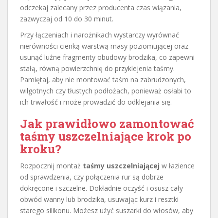
odczekaj zalecany przez producenta czas wiązania,
zazwyczaj od 10 do 30 minut.
Przy łączeniach i narożnikach wystarczy wyrównać
nierówności cienką warstwą masy poziomującej oraz
usunąć luźne fragmenty obudowy brodzika, co zapewni
stałą, równą powierzchnię do przyklejenia taśmy.
Pamiętaj, aby nie montować taśm na zabrudzonych,
wilgotnych czy tłustych podłożach, ponieważ osłabi to
ich trwałość i może prowadzić do odklejania się.
Jak prawidłowo zamontować
taśmy uszczelniające krok po
kroku?
Rozpocznij montaż
taśmy uszczelniającej
w łazience
od sprawdzenia, czy połączenia rur są dobrze
dokręcone i szczelne. Dokładnie oczyść i osusz cały
obwód wanny lub brodzika, usuwając kurz i resztki
starego silikonu. Możesz użyć suszarki do włosów, aby