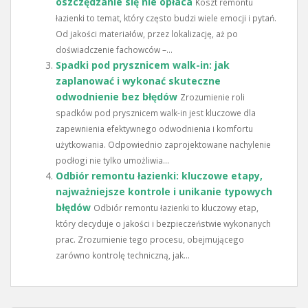
oszczędzanie się nie opłaca
Koszt remontu
łazienki to temat, który często budzi wiele emocji i pytań.
Od jakości materiałów, przez lokalizację, aż po
doświadczenie fachowców –...
Spadki pod prysznicem walk-in: jak
zaplanować i wykonać skuteczne
odwodnienie bez błędów
Zrozumienie roli
spadków pod prysznicem walk-in jest kluczowe dla
zapewnienia efektywnego odwodnienia i komfortu
użytkowania. Odpowiednio zaprojektowane nachylenie
podłogi nie tylko umożliwia...
Odbiór remontu łazienki: kluczowe etapy,
najważniejsze kontrole i unikanie typowych
błędów
Odbiór remontu łazienki to kluczowy etap,
który decyduje o jakości i bezpieczeństwie wykonanych
prac. Zrozumienie tego procesu, obejmującego
zarówno kontrolę techniczną, jak...