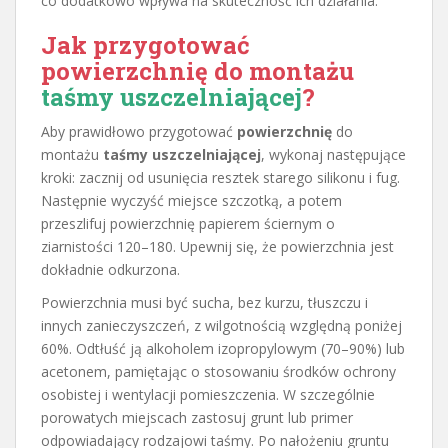
co dodatkowo wpływa na skuteczność ich działania.
Jak przygotować
powierzchnię do montażu
taśmy uszczelniającej
?
Aby prawidłowo przygotować
powierzchnię
do
montażu
taśmy uszczelniającej
, wykonaj następujące
kroki: zacznij od usunięcia resztek starego silikonu i fug.
Następnie wyczyść miejsce szczotką, a potem
przeszlifuj powierzchnię papierem ściernym o
ziarnistości 120–180. Upewnij się, że powierzchnia jest
dokładnie odkurzona.
Powierzchnia musi być sucha, bez kurzu, tłuszczu i
innych zanieczyszczeń, z wilgotnością względną poniżej
60%. Odtłuść ją alkoholem izopropylowym (70–90%) lub
acetonem, pamiętając o stosowaniu środków ochrony
osobistej i wentylacji pomieszczenia. W szczególnie
porowatych miejscach zastosuj grunt lub primer
odpowiadający rodzajowi taśmy. Po nałożeniu gruntu