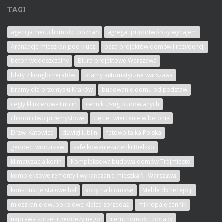
TAGI
agencja nieruchomości poznań
agregat prądotwórczy wynajem
Aranżacje mieszkań pod klucz
baza projektów domów i rezydencji
beton wodoszczelny
Biura projektowe Warszawa
blaty z konglomeratów
bramy automatyczne warszawa
bramy dla przemysłu Kraków
budowanie domu od podstaw
cegły klinkierowe Lublin
cennik usług budowlanych
chłodnictwo przemysłowe
cięcie i wiercenie w betonie
Drzwi Katowice
dźwigi lublin
fotowoltaika Polska
geodeci wodzisław
kafelkowanie łazienki Bielsko
klimatyzacja konin
Kompleksowa budowa domów Trójmiasto
kompleksowe remonty i wykańczanie mieszkań - Warszawa
konstrukcje stalowe hal
kotły na biomasę
Meble do recepcji
mieszkanie dwupokojowe Kielce sprzedaż
mikropale cennik
naprawa sprzętu geodezyjnego
nieruchomości porady