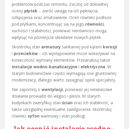
problemów podczas remontu. Zacznij od dokładnej
oceny
płytek
– zwróć uwagę na ich pęknięcia,
odspojenia oraz zmatowienie. Oceń również podłoże
pod płytkami, koncentrując się na jego
równości
,
suchości i stabilności, ponieważ nierówności mogą
wpłynąć na późniejsze układanie nowych płytek.
Skontroluj stan
armatury
sanitarnej pod kątem
korozji
i
przecieków
– ich występowanie może wskazywać na
konieczność wymiany elementów. Przeanalizuj także
instalacje wodno-kanalizacyjne
i
elektryczne
. W
starym budownictwie często wymagają one gruntownej
modernizacji, dlatego warto zasięgnąć opinii specjalisty.
Nie zapomnij o
wentylacji
, ponieważ jej niewłaściwe
działanie prowadzi do wilgoci i pleśni. W starych
budynkach zweryfikuj stan
ścian
oraz ich stabilność, a
także uwzględnij ewentualne zawilgocenia. Skontroluj
również
syfon
wannowy i stan podłogi.
Jak ocenić instalacje wodno-