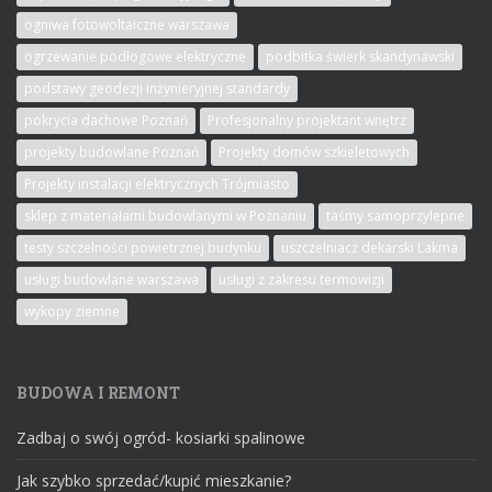
ogniwa fotowoltaiczne warszawa
ogrzewanie podłogowe elektryczne
podbitka świerk skandynawski
podstawy geodezji inżynieryjnej standardy
pokrycia dachowe Poznań
Profesjonalny projektant wnętrz
projekty budowlane Poznań
Projekty domów szkieletowych
Projekty instalacji elektrycznych Trójmiasto
sklep z materiałami budowlanymi w Poznaniu
taśmy samoprzylepne
testy szczelności powietrznej budynku
uszczelniacz dekarski Lakma
usługi budowlane warszawa
usługi z zakresu termowizji
wykopy ziemne
BUDOWA I REMONT
Zadbaj o swój ogród- kosiarki spalinowe
Jak szybko sprzedać/kupić mieszkanie?