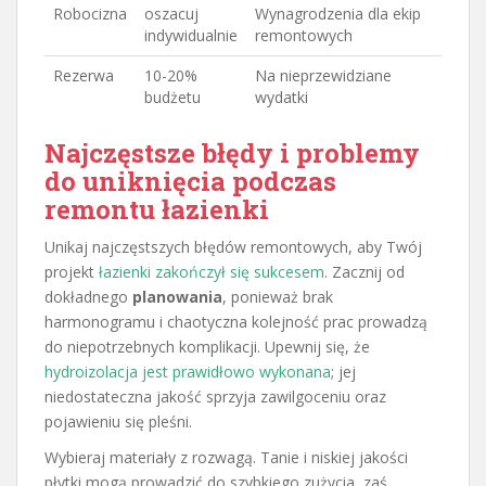
Robocizna
oszacuj
Wynagrodzenia dla ekip
indywidualnie
remontowych
Rezerwa
10-20%
Na nieprzewidziane
budżetu
wydatki
Najczęstsze błędy i problemy
do uniknięcia podczas
remontu łazienki
Unikaj najczęstszych błędów remontowych, aby Twój
projekt
łazienki zakończył się sukcesem
. Zacznij od
dokładnego
planowania
, ponieważ brak
harmonogramu i chaotyczna kolejność prac prowadzą
do niepotrzebnych komplikacji. Upewnij się, że
hydroizolacja jest prawidłowo wykonana
; jej
niedostateczna jakość sprzyja zawilgoceniu oraz
pojawieniu się pleśni.
Wybieraj materiały z rozwagą. Tanie i niskiej jakości
płytki mogą prowadzić do szybkiego zużycia, zaś