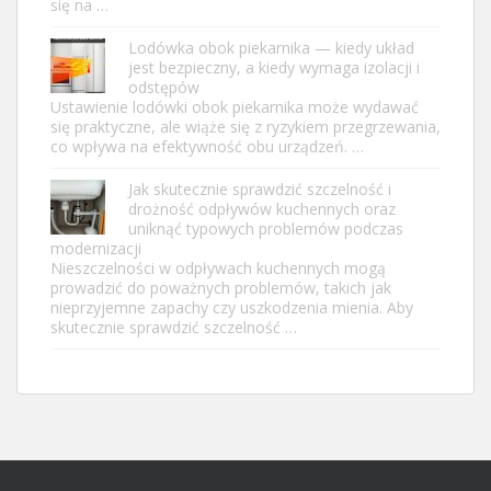
się na …
Lodówka obok piekarnika — kiedy układ
jest bezpieczny, a kiedy wymaga izolacji i
odstępów
Ustawienie lodówki obok piekarnika może wydawać
się praktyczne, ale wiąże się z ryzykiem przegrzewania,
co wpływa na efektywność obu urządzeń. …
Jak skutecznie sprawdzić szczelność i
drożność odpływów kuchennych oraz
uniknąć typowych problemów podczas
modernizacji
Nieszczelności w odpływach kuchennych mogą
prowadzić do poważnych problemów, takich jak
nieprzyjemne zapachy czy uszkodzenia mienia. Aby
skutecznie sprawdzić szczelność …