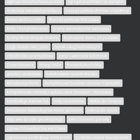
agencja nieruchomości poznań
agregat prądotwórczy wynajem
Aranżacje mieszkań pod klucz
baza projektów domów i rezydencji
beton wodoszczelny
Biura projektowe Warszawa
blaty z konglomeratów
bramy automatyczne warszawa
bramy dla przemysłu Kraków
budowanie domu od podstaw
cegły klinkierowe Lublin
cennik usług budowlanych
chłodnictwo przemysłowe
cięcie i wiercenie w betonie
Drzwi Katowice
dźwigi lublin
fotowoltaika Polska
geodeci wodzisław
kafelkowanie łazienki Bielsko
klimatyzacja konin
Kompleksowa budowa domów Trójmiasto
kompleksowe remonty i wykańczanie mieszkań - Warszawa
konstrukcje stalowe hal
kotły na biomasę
Meble do recepcji
mieszkanie dwupokojowe Kielce sprzedaż
mikropale cennik
naprawa sprzętu geodezyjnego
nieruchomości porady
ogniwa fotowoltaiczne warszawa
ogrzewanie podłogowe elektryczne
podbitka świerk skandynawski