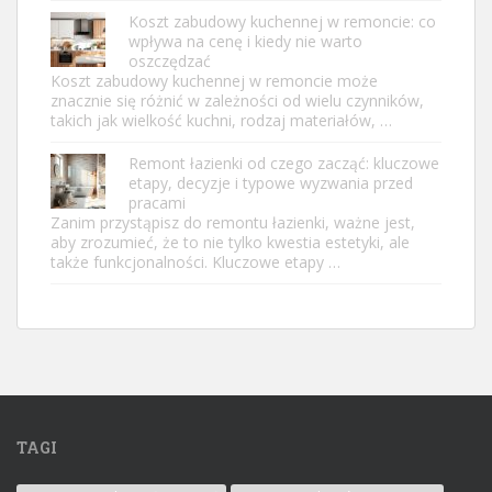
Koszt zabudowy kuchennej w remoncie: co
wpływa na cenę i kiedy nie warto
oszczędzać
Koszt zabudowy kuchennej w remoncie może
znacznie się różnić w zależności od wielu czynników,
takich jak wielkość kuchni, rodzaj materiałów, …
Remont łazienki od czego zacząć: kluczowe
etapy, decyzje i typowe wyzwania przed
pracami
Zanim przystąpisz do remontu łazienki, ważne jest,
aby zrozumieć, że to nie tylko kwestia estetyki, ale
także funkcjonalności. Kluczowe etapy …
TAGI