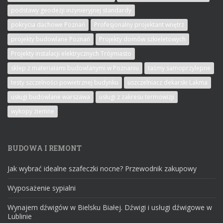
podstawy geodezji inżynieryjnej standardy
pokrycia dachowe Poznań
Profesjonalny projektant wnętrz
projekty budowlane Poznań
Projekty domów szkieletowych
Projekty instalacji elektrycznych Trójmiasto
sklep z materiałami budowlanymi w Poznaniu
taśmy samoprzylepne
testy szczelności powietrznej budynku
uszczelniacz dekarski Lakma
usługi budowlane warszawa
usługi z zakresu termowizji
wykopy ziemne
BUDOWA I REMONT
Jak wybrać idealne szafeczki nocne? Przewodnik zakupowy
Wyposażenie sypialni
Wynajem dźwigów w Bielsku Białej. Dźwigi i usługi dźwigowe w
Lublinie