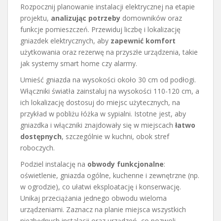
Rozpocznij planowanie instalacji elektrycznej na etapie
projektu,
analizując potrzeby
domowników oraz
funkcje pomieszczeń. Przewiduj liczbę i lokalizację
gniazdek elektrycznych, aby
zapewnić komfort
użytkowania oraz rezerwę na przyszłe urządzenia, takie
jak systemy smart home czy alarmy.
Umieść gniazda na wysokości około 30 cm od podłogi.
Włączniki światła zainstaluj na wysokości 110-120 cm, a
ich lokalizację dostosuj do miejsc użytecznych, na
przykład w pobliżu łóżka w sypialni. Istotne jest, aby
gniazdka i włączniki znajdowały się w miejscach
łatwo
dostępnych
, szczególnie w kuchni, obok stref
roboczych.
Podziel instalację na
obwody funkcjonalne
:
oświetlenie, gniazda ogólne, kuchenne i zewnętrzne (np.
w ogrodzie), co ułatwi eksploatację i konserwację.
Unikaj przeciążania jednego obwodu wieloma
urządzeniami. Zaznacz na planie miejsca wszystkich
niezbędnych instalacji oraz urządzeń, co pozwoli