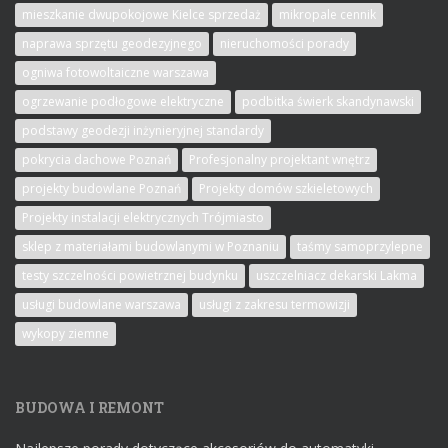
mieszkanie dwupokojowe Kielce sprzedaż
mikropale cennik
naprawa sprzętu geodezyjnego
nieruchomości porady
ogniwa fotowoltaiczne warszawa
ogrzewanie podłogowe elektryczne
podbitka świerk skandynawski
podstawy geodezji inżynieryjnej standardy
pokrycia dachowe Poznań
Profesjonalny projektant wnętrz
projekty budowlane Poznań
Projekty domów szkieletowych
Projekty instalacji elektrycznych Trójmiasto
sklep z materiałami budowlanymi w Poznaniu
taśmy samoprzylepne
testy szczelności powietrznej budynku
uszczelniacz dekarski Lakma
usługi budowlane warszawa
usługi z zakresu termowizji
wykopy ziemne
BUDOWA I REMONT