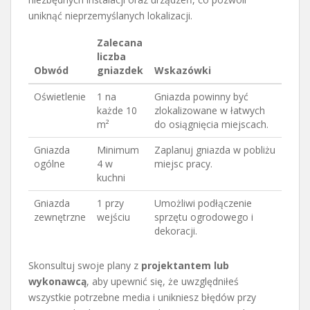
uniknąć nieprzemyślanych lokalizacji.
Zalecana
liczba
Obwód
gniazdek
Wskazówki
Oświetlenie
1 na
Gniazda powinny być
każde 10
zlokalizowane w łatwych
m²
do osiągnięcia miejscach.
Gniazda
Minimum
Zaplanuj gniazda w pobliżu
ogólne
4 w
miejsc pracy.
kuchni
Gniazda
1 przy
Umożliwi podłączenie
zewnętrzne
wejściu
sprzętu ogrodowego i
dekoracji.
Skonsultuj swoje plany z
projektantem lub
wykonawcą
, aby upewnić się, że uwzględniłeś
wszystkie potrzebne media i unikniesz błędów przy