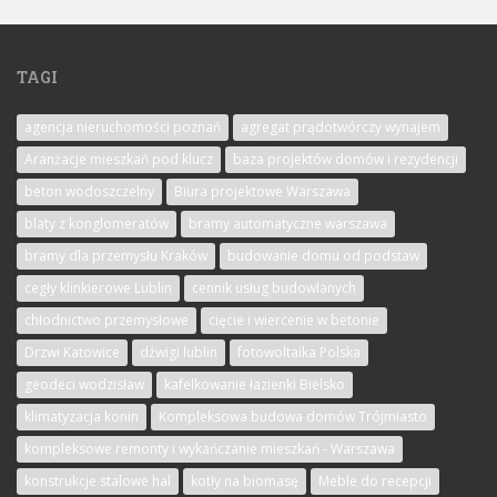
TAGI
agencja nieruchomości poznań
agregat prądotwórczy wynajem
Aranżacje mieszkań pod klucz
baza projektów domów i rezydencji
beton wodoszczelny
Biura projektowe Warszawa
blaty z konglomeratów
bramy automatyczne warszawa
bramy dla przemysłu Kraków
budowanie domu od podstaw
cegły klinkierowe Lublin
cennik usług budowlanych
chłodnictwo przemysłowe
cięcie i wiercenie w betonie
Drzwi Katowice
dźwigi lublin
fotowoltaika Polska
geodeci wodzisław
kafelkowanie łazienki Bielsko
klimatyzacja konin
Kompleksowa budowa domów Trójmiasto
kompleksowe remonty i wykańczanie mieszkań - Warszawa
konstrukcje stalowe hal
kotły na biomasę
Meble do recepcji