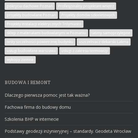
pokrycia dachowe Poznań
Profesjonalny projektant wnętrz
projekty budowlane Poznań
Projekty domów szkieletowych
Projekty instalacji elektrycznych Trójmiasto
sklep z materiałami budowlanymi w Poznaniu
taśmy samoprzylepne
testy szczelności powietrznej budynku
uszczelniacz dekarski Lakma
usługi budowlane warszawa
usługi z zakresu termowizji
wykopy ziemne
BUDOWA I REMONT
Dlaczego pierwsza pomoc jest tak ważna?
Fachowa firma do budowy domu
Szkolenia BHP w internecie
Podstawy geodezji inżynieryjnej – standardy. Geodeta Wrocław