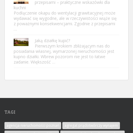
przepisami – praktyczne wskazówki dla
kuchni
Podłączenie okapu do wentylacji grawitacyjnej może
wydawać się wygodne, ale w rzeczywistości wiąże się
z poważnymi konsekwencjami. Zgodnie z przepisami
…
Jaką działkę kupić?
Pierwszym krokiem zbliżającym nas do
posiadania własnej, wymarzonej nieruchomości jest
kupno działki. Wbrew pozorom nie jest to łatwe
zadanie. Większość …
TAGI
agencja nieruchomości poznań
agregat prądotwórczy wynajem