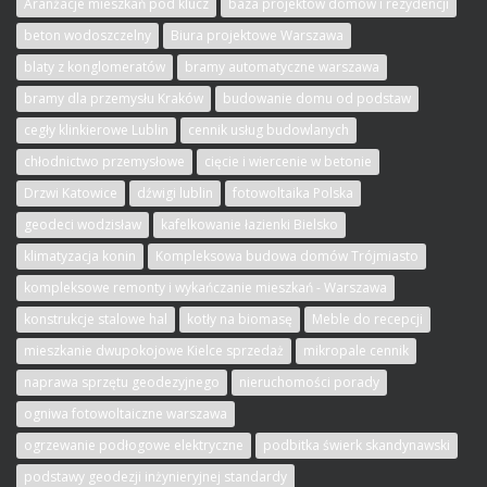
Aranżacje mieszkań pod klucz
baza projektów domów i rezydencji
beton wodoszczelny
Biura projektowe Warszawa
blaty z konglomeratów
bramy automatyczne warszawa
bramy dla przemysłu Kraków
budowanie domu od podstaw
cegły klinkierowe Lublin
cennik usług budowlanych
chłodnictwo przemysłowe
cięcie i wiercenie w betonie
Drzwi Katowice
dźwigi lublin
fotowoltaika Polska
geodeci wodzisław
kafelkowanie łazienki Bielsko
klimatyzacja konin
Kompleksowa budowa domów Trójmiasto
kompleksowe remonty i wykańczanie mieszkań - Warszawa
konstrukcje stalowe hal
kotły na biomasę
Meble do recepcji
mieszkanie dwupokojowe Kielce sprzedaż
mikropale cennik
naprawa sprzętu geodezyjnego
nieruchomości porady
ogniwa fotowoltaiczne warszawa
ogrzewanie podłogowe elektryczne
podbitka świerk skandynawski
podstawy geodezji inżynieryjnej standardy