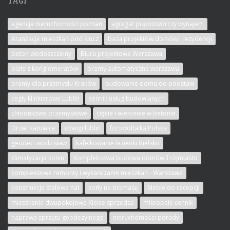
TAGI
agencja nieruchomości poznań
agregat prądotwórczy wynajem
Aranżacje mieszkań pod klucz
baza projektów domów i rezydencji
beton wodoszczelny
Biura projektowe Warszawa
blaty z konglomeratów
bramy automatyczne warszawa
bramy dla przemysłu Kraków
budowanie domu od podstaw
cegły klinkierowe Lublin
cennik usług budowlanych
chłodnictwo przemysłowe
cięcie i wiercenie w betonie
Drzwi Katowice
dźwigi lublin
fotowoltaika Polska
geodeci wodzisław
kafelkowanie łazienki Bielsko
klimatyzacja konin
Kompleksowa budowa domów Trójmiasto
kompleksowe remonty i wykańczanie mieszkań - Warszawa
konstrukcje stalowe hal
kotły na biomasę
Meble do recepcji
mieszkanie dwupokojowe Kielce sprzedaż
mikropale cennik
naprawa sprzętu geodezyjnego
nieruchomości porady