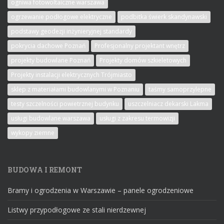
ogniwa fotowoltaiczne warszawa
ogrzewanie podłogowe elektryczne
podbitka świerk skandynawski
podstawy geodezji inżynieryjnej standardy
pokrycia dachowe Poznań
Profesjonalny projektant wnętrz
projekty budowlane Poznań
Projekty domów szkieletowych
Projekty instalacji elektrycznych Trójmiasto
sklep z materiałami budowlanymi w Poznaniu
taśmy samoprzylepne
testy szczelności powietrznej budynku
uszczelniacz dekarski Lakma
usługi budowlane warszawa
usługi z zakresu termowizji
wykopy ziemne
BUDOWA I REMONT
Bramy i ogrodzenia w Warszawie – panele ogrodzeniowe
Listwy przypodłogowe ze stali nierdzewnej