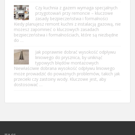
Czy kuchnia z gazem wymaga specjalnych
przygotowań przy remoncie – kluczowe
zasady bezpieczeństwa i formalności
Kiedy planujesz remont kuchni z instalacją gazową, nie
możesz zapomnieć o kluczowych zasadach
bezpieczeństwa i formalnościach, które są niezbędne
do …
Jak poprawnie dobrać wysokość odpływu
liniowego do prysznica, by uniknąć
typowych błędów montażowych
Niewłaściwie dobrana wysokość odpływu liniowego
może prowadzić do poważnych problemów, takich jak
przecieki czy zastoiny wody. Kluczowe jest, aby
dostosować …