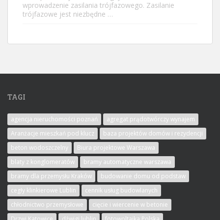
wprowadzenie zasilania trójfazowego. Zasilanie
trójfazowe jest niezbędne …
TAGI
agencja nieruchomości poznań
agregat prądotwórczy wynajem
Aranżacje mieszkań pod klucz
baza projektów domów i rezydencji
beton wodoszczelny
Biura projektowe Warszawa
blaty z konglomeratów
bramy automatyczne warszawa
bramy dla przemysłu Kraków
budowanie domu od podstaw
cegły klinkierowe Lublin
cennik usług budowlanych
chłodnictwo przemysłowe
cięcie i wiercenie w betonie
Drzwi Katowice
dźwigi lublin
fotowoltaika Polska