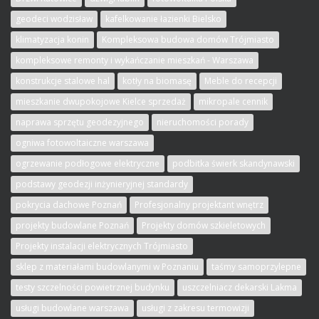
geodeci wodzisław
kafelkowanie łazienki Bielsko
klimatyzacja konin
Kompleksowa budowa domów Trójmiasto
kompleksowe remonty i wykańczanie mieszkań - Warszawa
konstrukcje stalowe hal
kotły na biomasę
Meble do recepcji
mieszkanie dwupokojowe Kielce sprzedaż
mikropale cennik
naprawa sprzętu geodezyjnego
nieruchomości porady
ogniwa fotowoltaiczne warszawa
ogrzewanie podłogowe elektryczne
podbitka świerk skandynawski
podstawy geodezji inżynieryjnej standardy
pokrycia dachowe Poznań
Profesjonalny projektant wnętrz
projekty budowlane Poznań
Projekty domów szkieletowych
Projekty instalacji elektrycznych Trójmiasto
sklep z materiałami budowlanymi w Poznaniu
taśmy samoprzylepne
testy szczelności powietrznej budynku
uszczelniacz dekarski Lakma
usługi budowlane warszawa
usługi z zakresu termowizji