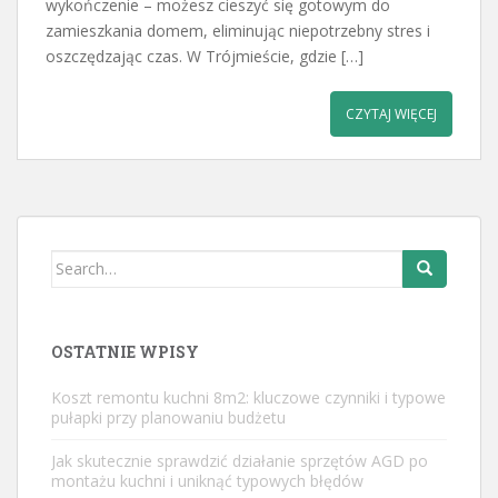
wykończenie – możesz cieszyć się gotowym do
zamieszkania domem, eliminując niepotrzebny stres i
oszczędzając czas. W Trójmieście, gdzie […]
CZYTAJ WIĘCEJ
Search
for:
OSTATNIE WPISY
Koszt remontu kuchni 8m2: kluczowe czynniki i typowe
pułapki przy planowaniu budżetu
Jak skutecznie sprawdzić działanie sprzętów AGD po
montażu kuchni i uniknąć typowych błędów