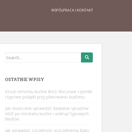
WSPÓŁPRACA I KONTAKT
Search
for:
OSTATNIE WPISY
Koszt remontu kuchni 8m2: kluczowe czynniki
i typowe pułapki przy planowaniu budżetu
Jak skutecznie sprawdzić działanie sprzętów
AGD po montażu kuchni i uniknąć typowych
błędów
Jak sprawdzić szczelność uszczelnienia blatu