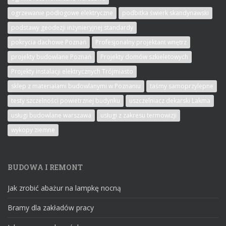
ogrzewanie podłogowe elektryczne
podbitka świerk skandynawski
podstawy geodezji inżynieryjnej standardy
pokrycia dachowe Poznań
Profesjonalny projektant wnętrz
projekty budowlane Poznań
Projekty domów szkieletowych
Projekty instalacji elektrycznych Trójmiasto
sklep z materiałami budowlanymi w Poznaniu
taśmy samoprzylepne
testy szczelności powietrznej budynku
uszczelniacz dekarski Lakma
usługi budowlane warszawa
usługi z zakresu termowizji
wykopy ziemne
BUDOWA I REMONT
Jak zrobić abażur na lampkę nocną
Bramy dla zakładów pracy