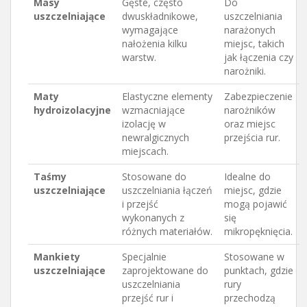
Masy
Gęste, często
Do
uszczelniające
dwuskładnikowe,
uszczelniania
wymagające
narażonych
nałożenia kilku
miejsc, takich
warstw.
jak łączenia czy
narożniki.
Maty
Elastyczne elementy
Zabezpieczenie
hydroizolacyjne
wzmacniające
narożników
izolację w
oraz miejsc
newralgicznych
przejścia rur.
miejscach.
Taśmy
Stosowane do
Idealne do
uszczelniające
uszczelniania łączeń
miejsc, gdzie
i przejść
mogą pojawić
wykonanych z
się
różnych materiałów.
mikropęknięcia.
Mankiety
Specjalnie
Stosowane w
uszczelniające
zaprojektowane do
punktach, gdzie
uszczelniania
rury
przejść rur i
przechodzą