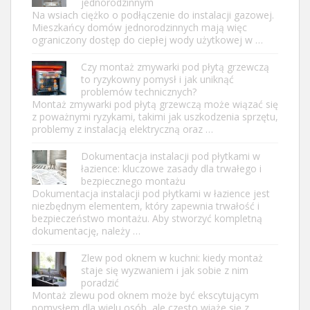
jednorodzinnym
Na wsiach ciężko o podłączenie do instalacji gazowej.
Mieszkańcy domów jednorodzinnych mają więc
ograniczony dostęp do ciepłej wody użytkowej w …
Czy montaż zmywarki pod płytą grzewczą
to ryzykowny pomysł i jak uniknąć
problemów technicznych?
Montaż zmywarki pod płytą grzewczą może wiązać się
z poważnymi ryzykami, takimi jak uszkodzenia sprzętu,
problemy z instalacją elektryczną oraz …
Dokumentacja instalacji pod płytkami w
łazience: kluczowe zasady dla trwałego i
bezpiecznego montażu
Dokumentacja instalacji pod płytkami w łazience jest
niezbędnym elementem, który zapewnia trwałość i
bezpieczeństwo montażu. Aby stworzyć kompletną
dokumentację, należy …
Zlew pod oknem w kuchni: kiedy montaż
staje się wyzwaniem i jak sobie z nim
poradzić
Montaż zlewu pod oknem może być ekscytującym
pomysłem dla wielu osób, ale często wiąże się z