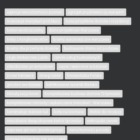
agencja nieruchomości poznań
agregat prądotwórczy wynajem
Aranżacje mieszkań pod klucz
baza projektów domów i rezydencji
beton wodoszczelny
Biura projektowe Warszawa
blaty z konglomeratów
bramy automatyczne warszawa
bramy dla przemysłu Kraków
budowanie domu od podstaw
cegły klinkierowe Lublin
cennik usług budowlanych
chłodnictwo przemysłowe
cięcie i wiercenie w betonie
Drzwi Katowice
dźwigi lublin
fotowoltaika Polska
geodeci wodzisław
kafelkowanie łazienki Bielsko
klimatyzacja konin
Kompleksowa budowa domów Trójmiasto
kompleksowe remonty i wykańczanie mieszkań - Warszawa
konstrukcje stalowe hal
kotły na biomasę
Meble do recepcji
mieszkanie dwupokojowe Kielce sprzedaż
mikropale cennik
naprawa sprzętu geodezyjnego
nieruchomości porady
ogniwa fotowoltaiczne warszawa