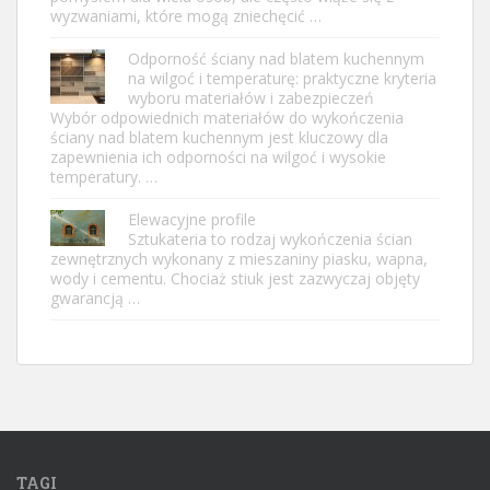
wyzwaniami, które mogą zniechęcić …
Odporność ściany nad blatem kuchennym
na wilgoć i temperaturę: praktyczne kryteria
wyboru materiałów i zabezpieczeń
Wybór odpowiednich materiałów do wykończenia
ściany nad blatem kuchennym jest kluczowy dla
zapewnienia ich odporności na wilgoć i wysokie
temperatury. …
Elewacyjne profile
Sztukateria to rodzaj wykończenia ścian
zewnętrznych wykonany z mieszaniny piasku, wapna,
wody i cementu. Chociaż stiuk jest zazwyczaj objęty
gwarancją …
TAGI