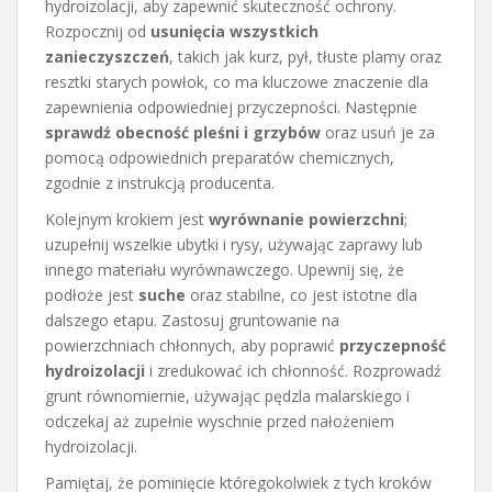
hydroizolacji, aby zapewnić skuteczność ochrony.
Rozpocznij od
usunięcia wszystkich
zanieczyszczeń
, takich jak kurz, pył, tłuste plamy oraz
resztki starych powłok, co ma kluczowe znaczenie dla
zapewnienia odpowiedniej przyczepności. Następnie
sprawdź obecność pleśni i grzybów
oraz usuń je za
pomocą odpowiednich preparatów chemicznych,
zgodnie z instrukcją producenta.
Kolejnym krokiem jest
wyrównanie powierzchni
;
uzupełnij wszelkie ubytki i rysy, używając zaprawy lub
innego materiału wyrównawczego. Upewnij się, że
podłoże jest
suche
oraz stabilne, co jest istotne dla
dalszego etapu. Zastosuj gruntowanie na
powierzchniach chłonnych, aby poprawić
przyczepność
hydroizolacji
i zredukować ich chłonność. Rozprowadź
grunt równomiernie, używając pędzla malarskiego i
odczekaj aż zupełnie wyschnie przed nałożeniem
hydroizolacji.
Pamiętaj, że pominięcie któregokolwiek z tych kroków