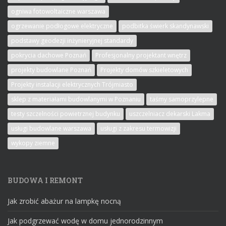
ogniwa fotowoltaiczne warszawa
ogrzewanie podłogowe elektryczne
podbitka świerk skandynawski
podstawy geodezji inżynieryjnej standardy
pokrycia dachowe Poznań
Profesjonalny projektant wnętrz
projekty budowlane Poznań
Projekty domów szkieletowych
Projekty instalacji elektrycznych Trójmiasto
sklep z materiałami budowlanymi w Poznaniu
taśmy samoprzylepne
testy szczelności powietrznej budynku
uszczelniacz dekarski Lakma
usługi budowlane warszawa
usługi z zakresu termowizji
wykopy ziemne
BUDOWA I REMONT
Jak zrobić abażur na lampkę nocną
Jak podgrzewać wodę w domu jednorodzinnym