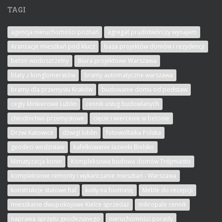
TAGI
agencja nieruchomości poznań
agregat prądotwórczy wynajem
Aranżacje mieszkań pod klucz
baza projektów domów i rezydencji
beton wodoszczelny
Biura projektowe Warszawa
blaty z konglomeratów
bramy automatyczne warszawa
bramy dla przemysłu Kraków
budowanie domu od podstaw
cegły klinkierowe Lublin
cennik usług budowlanych
chłodnictwo przemysłowe
cięcie i wiercenie w betonie
Drzwi Katowice
dźwigi lublin
fotowoltaika Polska
geodeci wodzisław
kafelkowanie łazienki Bielsko
klimatyzacja konin
Kompleksowa budowa domów Trójmiasto
kompleksowe remonty i wykańczanie mieszkań - Warszawa
konstrukcje stalowe hal
kotły na biomasę
Meble do recepcji
mieszkanie dwupokojowe Kielce sprzedaż
mikropale cennik
naprawa sprzętu geodezyjnego
nieruchomości porady