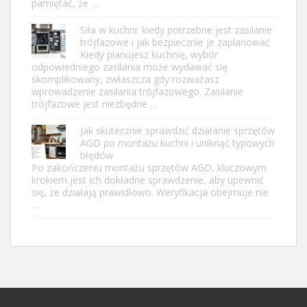
pamiętać, że …
Siła w kuchni: kiedy potrzebne jest zasilanie
trójfazowe i jak bezpiecznie je zaplanować
Kiedy planujesz kuchnię, wybór
odpowiedniego zasilania może wydawać się
skomplikowany, zwłaszcza gdy rozważasz
wprowadzenie zasilania trójfazowego. Zasilanie
trójfazowe jest niezbędne …
Jak skutecznie sprawdzić działanie sprzętów
AGD po montażu kuchni i uniknąć typowych
błędów
Po zakończeniu montażu sprzętów AGD, kluczowym
krokiem jest ich dokładne sprawdzenie, aby upewnić
się, że działają prawidłowo. Weryfikacja obejmuje nie
…