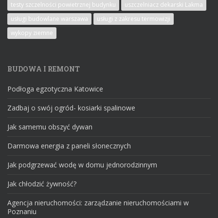
testy szczelności powietrznej budynku
uszczelniacz dekarski Lakma
usługi budowlane warszawa
usługi z zakresu termowizji
wykopy ziemne
BUDOWA I REMONT
Podłoga egzotyczna Katowice
Zadbaj o swój ogród- kosiarki spalinowe
Jak samemu obszyć dywan
Darmowa energia z paneli słonecznych
Jak podgrzewać wodę w domu jednorodzinnym
Jak chłodzić żywność?
Agencja nieruchomości: zarządzanie nieruchomościami w
Poznaniu