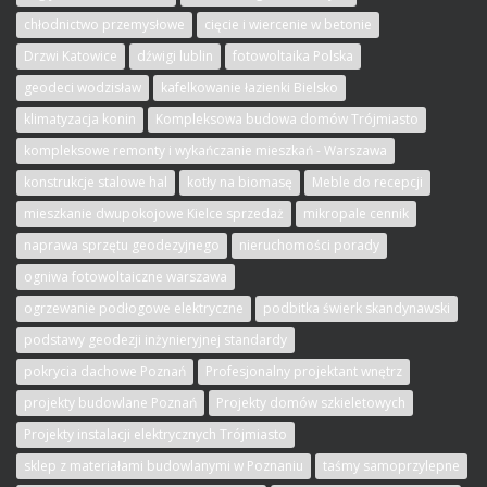
chłodnictwo przemysłowe
cięcie i wiercenie w betonie
Drzwi Katowice
dźwigi lublin
fotowoltaika Polska
geodeci wodzisław
kafelkowanie łazienki Bielsko
klimatyzacja konin
Kompleksowa budowa domów Trójmiasto
kompleksowe remonty i wykańczanie mieszkań - Warszawa
konstrukcje stalowe hal
kotły na biomasę
Meble do recepcji
mieszkanie dwupokojowe Kielce sprzedaż
mikropale cennik
naprawa sprzętu geodezyjnego
nieruchomości porady
ogniwa fotowoltaiczne warszawa
ogrzewanie podłogowe elektryczne
podbitka świerk skandynawski
podstawy geodezji inżynieryjnej standardy
pokrycia dachowe Poznań
Profesjonalny projektant wnętrz
projekty budowlane Poznań
Projekty domów szkieletowych
Projekty instalacji elektrycznych Trójmiasto
sklep z materiałami budowlanymi w Poznaniu
taśmy samoprzylepne