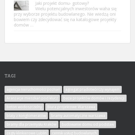
Jaki projekt domu- gotowy?
Wielu potencjalnych inwestorów waha się
przy wyborze projektu budowlanego. Nie wiedzą oni
bowiem czy zdecydować się na katalogowe projekty
domów …
TAGI
agencja nieruchomości poznań
agregat prądotwórczy wynajem
Aranżacje mieszkań pod klucz
baza projektów domów i rezydencji
beton wodoszczelny
Biura projektowe Warszawa
blaty z konglomeratów
bramy automatyczne warszawa
bramy dla przemysłu Kraków
budowanie domu od podstaw
cegły klinkierowe Lublin
cennik usług budowlanych