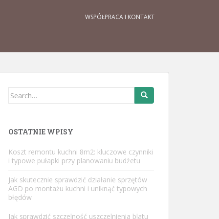
WSPÓŁPRACA I KONTAKT
Search
for:
OSTATNIE WPISY
Koszt remontu kuchni 8m2: kluczowe czynniki
i typowe pułapki przy planowaniu budżetu
Jak skutecznie sprawdzić działanie sprzętów
AGD po montażu kuchni i uniknąć typowych
błędów
Jak sprawdzić szczelność uszczelnienia blatu