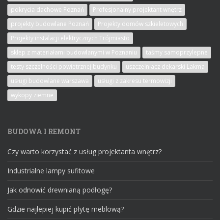
pokrycia dachowe Poznań
Profesjonalny projektant wnętrz
projekty budowlane Poznań
Projekty domów szkieletowych
Projekty instalacji elektrycznych Trójmiasto
sklep z materiałami budowlanymi w Poznaniu
taśmy samoprzylepne
testy szczelności powietrznej budynku
uszczelniacz dekarski Lakma
usługi budowlane warszawa
usługi z zakresu termowizji
wykopy ziemne
BUDOWA I REMONT
Czy warto korzystać z usług projektanta wnętrz?
Industrialne lampy sufitowe
Jak odnowić drewnianą podłogę?
Gdzie najlepiej kupić płytę meblową?