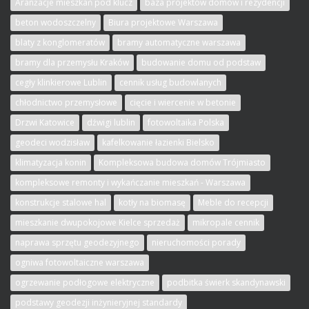
Aranżacje mieszkań pod klucz
baza projektów domów i rezydencji
beton wodoszczelny
Biura projektowe Warszawa
blaty z konglomeratów
bramy automatyczne warszawa
bramy dla przemysłu Kraków
budowanie domu od podstaw
cegły klinkierowe Lublin
cennik usług budowlanych
chłodnictwo przemysłowe
cięcie i wiercenie w betonie
Drzwi Katowice
dźwigi lublin
fotowoltaika Polska
geodeci wodzisław
kafelkowanie łazienki Bielsko
klimatyzacja konin
Kompleksowa budowa domów Trójmiasto
kompleksowe remonty i wykańczanie mieszkań - Warszawa
konstrukcje stalowe hal
kotły na biomasę
Meble do recepcji
mieszkanie dwupokojowe Kielce sprzedaż
mikropale cennik
naprawa sprzętu geodezyjnego
nieruchomości porady
ogniwa fotowoltaiczne warszawa
ogrzewanie podłogowe elektryczne
podbitka świerk skandynawski
podstawy geodezji inżynieryjnej standardy