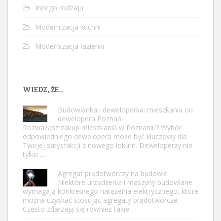
Innego rodzaju
Modernizacja kuchni
Modernizacja łazienki
WIEDZ, ŻE…
Budowlanka i deweloperka: mieszkania od
dewelopera Poznań
Rozważasz zakup mieszkania w Poznaniu? Wybór
odpowiedniego dewelopera może być kluczowy dla
Twojej satysfakcji z nowego lokum. Deweloperzy nie
tylko …
Agregat prądotwórczy na budowie
Niektóre urządzenia i maszyny budowlane
wymagają konkretnego natężenia elektrycznego, które
można uzyskać stosując agregaty prądotwórcze.
Często zdarzają się również takie …