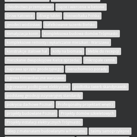
chłodnictwo przemysłowe
cięcie i wiercenie w betonie
Drzwi Katowice
dźwigi lublin
fotowoltaika Polska
geodeci wodzisław
kafelkowanie łazienki Bielsko
klimatyzacja konin
Kompleksowa budowa domów Trójmiasto
kompleksowe remonty i wykańczanie mieszkań - Warszawa
konstrukcje stalowe hal
kotły na biomasę
Meble do recepcji
mieszkanie dwupokojowe Kielce sprzedaż
mikropale cennik
naprawa sprzętu geodezyjnego
nieruchomości porady
ogniwa fotowoltaiczne warszawa
ogrzewanie podłogowe elektryczne
podbitka świerk skandynawski
podstawy geodezji inżynieryjnej standardy
pokrycia dachowe Poznań
Profesjonalny projektant wnętrz
projekty budowlane Poznań
Projekty domów szkieletowych
Projekty instalacji elektrycznych Trójmiasto
sklep z materiałami budowlanymi w Poznaniu
taśmy samoprzylepne