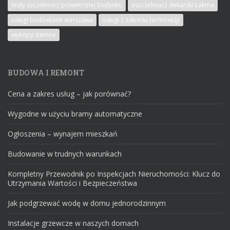
testy szczelności powietrznej budynku
uszczelniacz dekarski Lakma
usługi budowlane warszawa
usługi z zakresu termowizji
wykopy ziemne
BUDOWA I REMONT
Cena a zakres usług – jak porównać?
Wygodne w użyciu bramy automatyczne
Ogłoszenia – wynajem mieszkań
Budowanie w trudnych warunkach
Kompletny Przewodnik po Inspekcjach Nieruchomości: Klucz do
Utrzymania Wartości i Bezpieczeństwa
Jak podgrzewać wodę w domu jednorodzinnym
Instalacje grzewcze w naszych domach