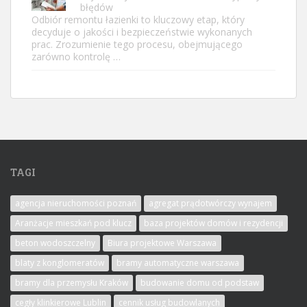
błędów
Odbiór remontu łazienki to kluczowy etap, który
decyduje o jakości i bezpieczeństwie wykonanych
prac. Zrozumienie tego procesu, obejmującego
zarówno kontrolę …
TAGI
agencja nieruchomości poznań
agregat prądotwórczy wynajem
Aranżacje mieszkań pod klucz
baza projektów domów i rezydencji
beton wodoszczelny
Biura projektowe Warszawa
blaty z konglomeratów
bramy automatyczne warszawa
bramy dla przemysłu Kraków
budowanie domu od podstaw
cegły klinkierowe Lublin
cennik usług budowlanych